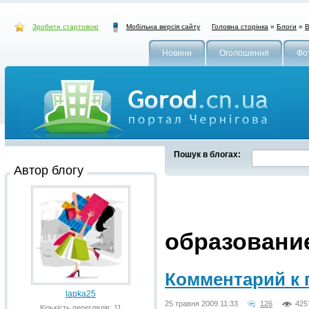
Зробити стартовою
Головна сторінка
»
Блоги
»
В
Мобільна версія сайту
Новини
Оголошення
Фо
Пошук в блогах:
Автор блогу
образование
Комментарий к 
lapka25
25 травня 2009 11:33
126
425
Кількість переглядів: 11