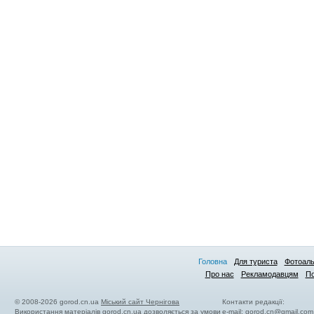
Головна
Для туриста
Фотоал
Про нас
Рекламодавцям
По
© 2008-2026 gorod.cn.ua
Міський сайт Чернігова
Контакти редакції:
Використання матеріалів gorod.cn.ua дозволяється за умови
e-mail:
gorod.cn@gmail.com