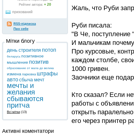
+ 20
Рейтинг автора:
Жаль, что Руби зап
прихований
Руби писала:
RSS-підписка
Про себе
"В Че, поступление 
Мітки блогу
И мальчикам почему
потоп
Про курсовые, конт
день строителя
позитивное
беларусь
каждом столбе, свои
позитив
мышление
1000 гривен.
образование от мала до велика
штрафы
измена
парковка
Заочники еще подарк
авто
сбыча мечт
мечты и
желания
Кто сказал? Если не
сбываются
работы с объявлений
притча
открыть паралельно
Всі мітки
(13)
его через принтер р
Активні коментатори