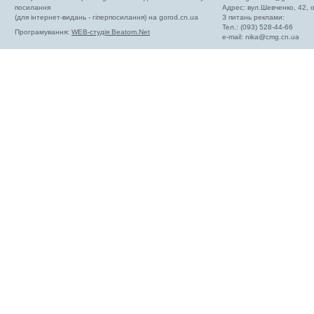
посилання
Адрес: вул.Шевченко, 42,
(для інтернет-видань - гіперпосилання) на gorod.cn.ua
З питань реклами:
Тел.: (093) 528-44-66
Програмування:
WEB-студія Beatom.Net
e-mail:
nika@cmg.cn.ua