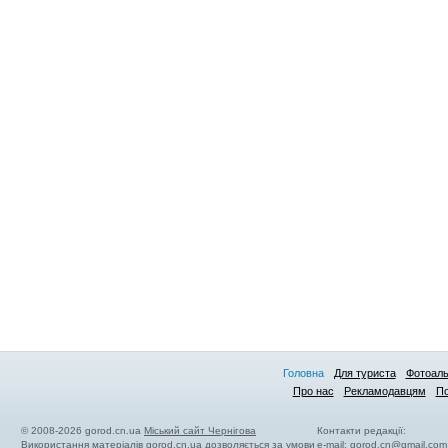
Головна
Для туриста
Фотоал
Про нас
Рекламодавцям
По
© 2008-2026 gorod.cn.ua
Міський сайт Чернігова
Контакти редакції:
Використання матеріалів gorod.cn.ua дозволяється за умови
e-mail:
gorod.cn@gmail.com