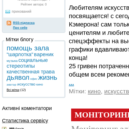
Рейтинг автора:
0
Любителям искусств
прихований
посвящается! с сег
Кэмерона! сам толь
RSS-підписка
Про себе
ценителям и любите
Мітки блогу
спецэффекты на вы
помощь зала
графики вдавливают
"шарлотка"
вареник
конца!
социальные
музыка
25 гривен потраченн
стереотипы
качественная трава
общем всем рекоме
дьявол
жизнь
офис
...
искусство
кино
аватар
Мітки:
кино
,
искусст
Всі мітки
(12)
Активні коментатори
Статистика сервісу
989
блогів