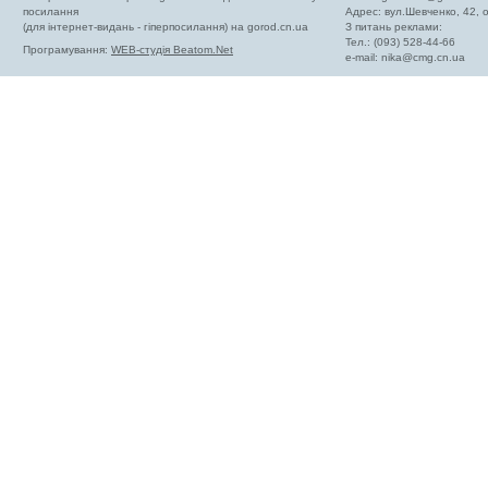
посилання
Адрес: вул.Шевченко, 42,
(для інтернет-видань - гіперпосилання) на gorod.cn.ua
З питань реклами:
Тел.: (093) 528-44-66
Програмування:
WEB-студія Beatom.Net
e-mail:
nika@cmg.cn.ua