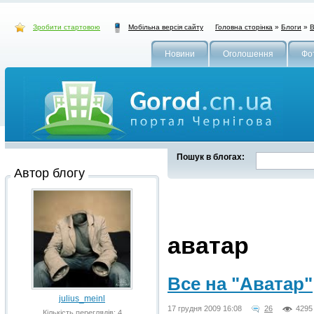
Зробити стартовою
Головна сторінка
»
Блоги
»
В
Мобільна версія сайту
Новини
Оголошення
Фо
Пошук в блогах:
Автор блогу
аватар
Все на "Аватар"
julius_meinl
17 грудня 2009 16:08
26
4295
Кількість переглядів: 4