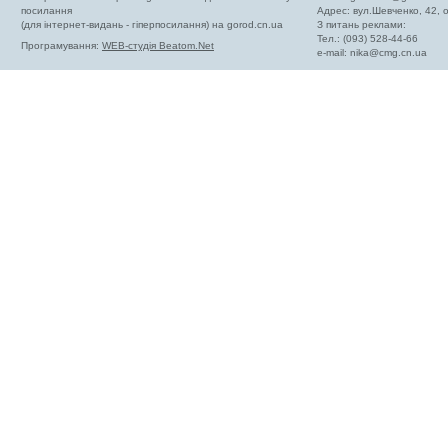
посилання
Адрес: вул.Шевченко, 42,
(для інтернет-видань - гіперпосилання) на gorod.cn.ua
З питань реклами:
Тел.: (093) 528-44-66
Програмування:
WEB-студія Beatom.Net
e-mail:
nika@cmg.cn.ua