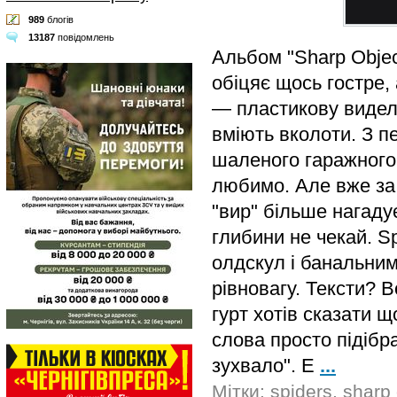
989
блогів
13187
повідомлень
Альбом "Sharp Objec
обіцяє щось гостре, 
— пластикову виделк
вміють вколоти. З п
шаленого гаражного р
любимо. Але вже за 
"вир" більше нагад
глибини не чекай. Sp
олдскул і банальни
рівновагу. Тексти? Во
гурт хотів сказати 
слова просто підібр
зухвало". Е
...
Мітки:
spiders
,
sharp 