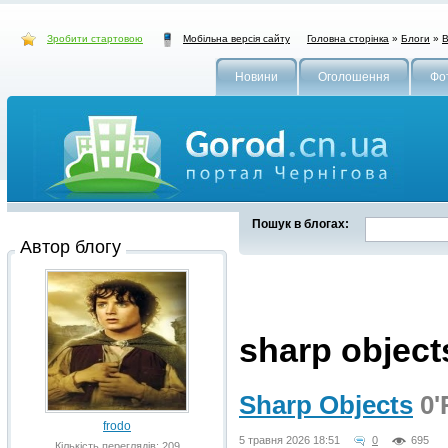
Зробити стартовою
Головна сторінка
»
Блоги
»
В
Мобільна версія сайту
Новини
Оголошення
Фо
Пошук в блогах:
Автор блогу
sharp object
Sharp Objects
0'
frodo
5 травня 2026 18:51
0
695
Кількість переглядів: 209