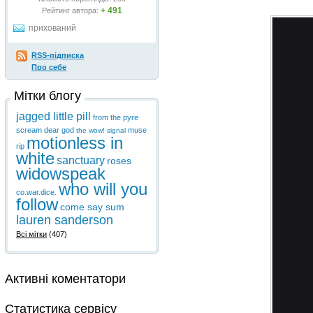
+ 491
Рейтинг автора:
прихований
RSS-підписка
Про себе
Мітки блогу
jagged little pill
from the pyre
scream
dear god
muse
the wow! signal
motionless in
rip
white
sanctuary
roses
widowspeak
who will you
co.war.dice.
follow
come say sum
lauren sanderson
Всі мітки
(407)
Активні коментатори
Статистика сервісу