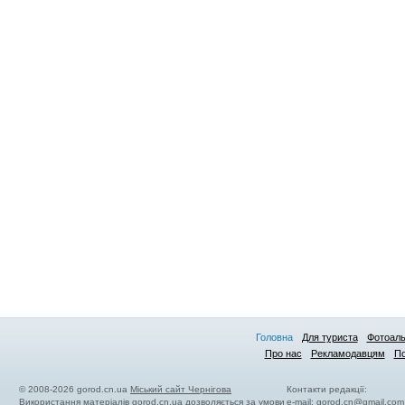
Головна
Для туриста
Фотоал
Про нас
Рекламодавцям
По
© 2008-2026 gorod.cn.ua
Міський сайт Чернігова
Контакти редакції:
Використання матеріалів gorod.cn.ua дозволяється за умови
e-mail:
gorod.cn@gmail.com