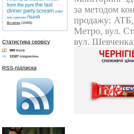
the last
from the pyre
dinner party
scream
skillet
пыня
али хаменеи
Всі мітки
(15455)
Статистика сервісу
989
блогів
13187
повідомлень
RSS-підписка