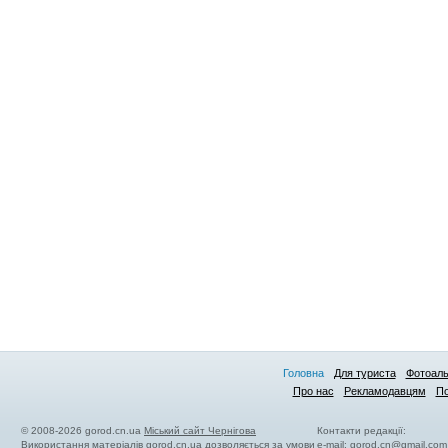
Головна
Для туриста
Фотоал
Про нас
Рекламодавцям
По
© 2008-2026 gorod.cn.ua
Міський сайт Чернігова
Контакти редакції:
Використання матеріалів gorod.cn.ua дозволяється за умови
e-mail:
gorod.cn@gmail.com