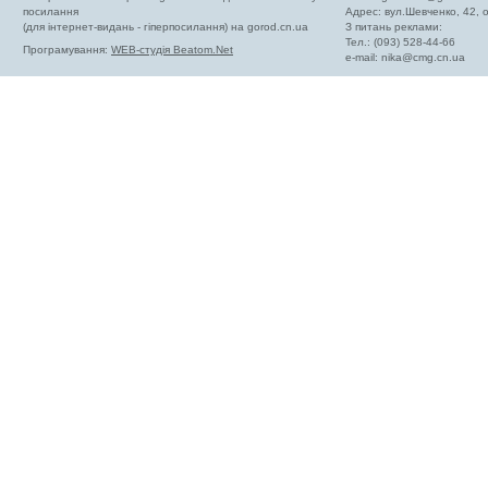
посилання
Адрес: вул.Шевченко, 42,
(для інтернет-видань - гіперпосилання) на gorod.cn.ua
З питань реклами:
Тел.: (093) 528-44-66
Програмування:
WEB-студія Beatom.Net
e-mail:
nika@cmg.cn.ua