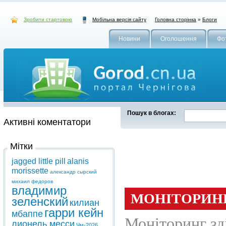
Зробити стартовою
Головна сторінка
»
Блоги
Мобільна версія сайту
Новини
Оголошення
Фо
Пошук в блогах:
Активні коментатори
Мітки
jagged little pill
alanis
morissette
александр сырский
михаил федоров
владимир
зеленский
килиан
гарри кейн
мбаппе
лионель месси
Чм-2026