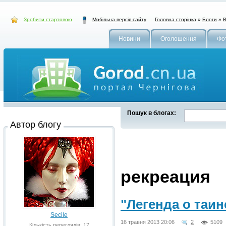
Зробити стартовою
Головна сторінка
»
Блоги
»
В
Мобільна версія сайту
Новини
Оголошення
Фо
Пошук в блогах:
Автор блогу
рекреация
"Легенда о таи
Secile
16 травня 2013 20:06
2
5109
Кількість переглядів: 17