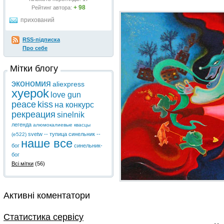
+ 98
Рейтинг автора:
прихований
RSS-підписка
Про себе
Мітки блогу
экономия
aliexpress
xyepok
love gun
peace
kiss
на конкурс
рекреация
sinelnik
легенда
алюмокалиевые квасцы
svetw -- тупица
синельник --
(е522)
наше все
бог
синельник-
бог
Всі мітки
(56)
Активні коментатори
Статистика сервісу