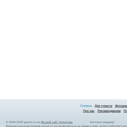
Головна
Для туриста
Фотоал
Про нас
Рекламодавцям
По
© 2008-2026 gorod.cn.ua
Міський сайт Чернігова
Контакти редакції:
Використання матеріалів gorod.cn.ua дозволяється за умови
e-mail:
gorod.cn@gmail.com