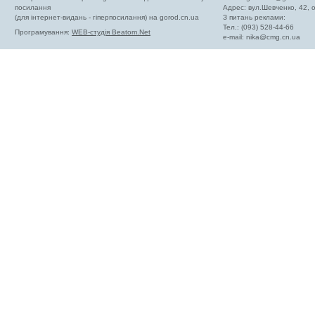
посилання
Адрес: вул.Шевченко, 42,
(для інтернет-видань - гіперпосилання) на gorod.cn.ua
З питань реклами:
Тел.: (093) 528-44-66
Програмування:
WEB-студія Beatom.Net
e-mail:
nika@cmg.cn.ua