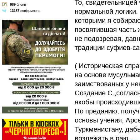
То, свидетельницей 
989
блогів
нормальной логики. 
13187
повідомлень
которыми я собираюс
посвятившая часть 
не подозревая, дав
традиции суфиев-са
( Историческая спра
на основе мусульман
заимствованых у нек
Создание С.,соглас
якобы происходивше
По преданию, получ
основы учения, Арс
Туркменистану, даб
возлежать в раю
...