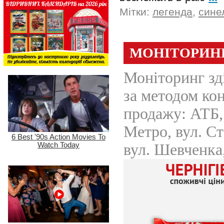
Мітки:
легенда
,
сине