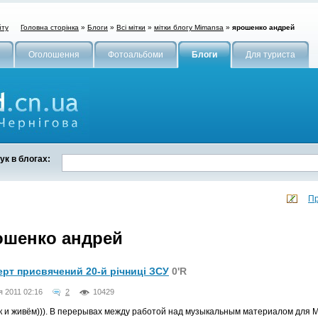
Головна сторінка
»
Блоги
»
Всі мітки
»
мітки блогу Mimansa
»
ярошенко андрей
йту
Оголошення
Фотоальбоми
Блоги
Для туриста
к в блогах:
Пр
ошенко андрей
рт присвячений 20-й річниці ЗСУ
0'R
я 2011 02:16
2
10429
к и живём))). В перерывах между работой над музыкальным материалом для 