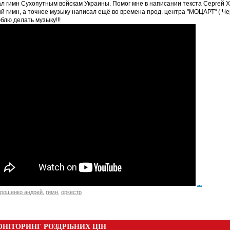
л гимн Сухопутным войскам Украины. Помог мне в написании текста Сергей Х
 гимн, а точнее музыку написал ещё во времена прод. центра "МОЦАРТ" ( Чер
юблю делать музыку!!!
...
рошенко андрей
,
гимн
,
оркестр