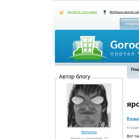
Зробити стартовою
Мобільна версія са
Новини
Пошу
Автор блогу
яр
Конце
6 грудн
Mimansa
Вот та
Кількість переглядів: 23