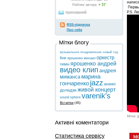
написа
+ 37
Рейтинг автора:
Первый
P.S. Л
прихований
RSS-підписка
Про себе
Мітки блогу
музыкальное поздравление
новый год
оркестр
live
ярошенко михаил
ярошенко андрей
гимн
видео клип
андрея
марина
миманса
jazz
гончаренко
анико
живой концерт
долидзе
varenik’s
sound sphere
Всі мітки
(45)
Мітки:
я
Активні коментатори
Статистика сервісу