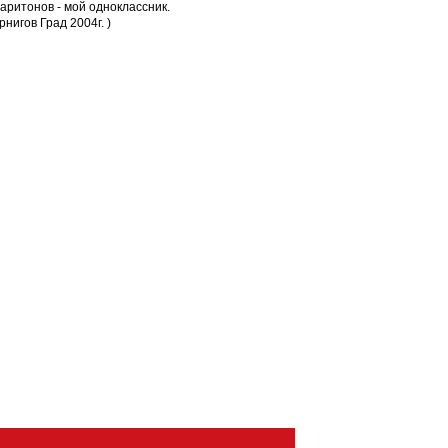
аритонов - мой одноклассник.
нигов Град 2004г. )