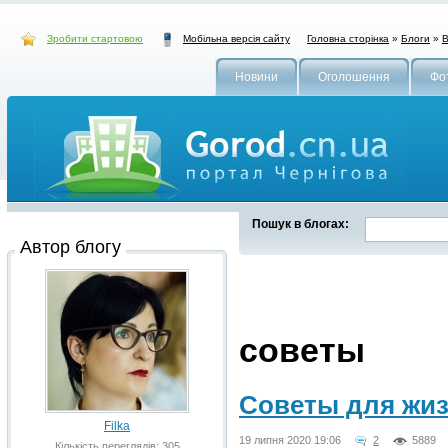
Зробити стартовою
Головна сторінка
»
Блоги
»
В
Мобільна версія сайту
Новини
Оголошення
Фо
Пошук в блогах:
Автор блогу
советы
Советы для жиз
Filka
19 липня 2020 19:06
2
5889
Кількість переглядів: 305