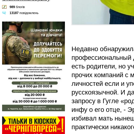
989
блогів
13187
повідомлень
Недавно обнаружила
профессиональный ди
есть родители, но 
прочих компаний с 
личностей если и уп
русскоязычной. И д
запросу в Гугле «р
инфу о его отце, - 
избивал мать нынеш
практически никаког