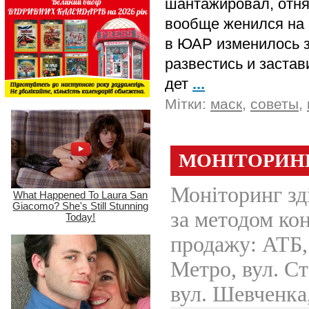
шантажировал, отня
вообще женился на 
в ЮАР изменилось з
развестись и застав
дет
...
Мітки:
маск
,
советы
,