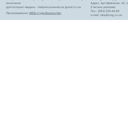
посилання
Адрес: вул.Шевченко, 42,
(для інтернет-видань - гіперпосилання) на gorod.cn.ua
З питань реклами:
Тел.: (093) 528-44-66
Програмування:
WEB-студія Beatom.Net
e-mail:
nika@cmg.cn.ua