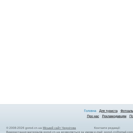
Головна
Для туриста
Фотоал
Про нас
Рекламодавцям
По
© 2008-2026 gorod.cn.ua
Міський сайт Чернігова
Контакти редакції:
Використання матеріалів gorod.cn.ua дозволяється за умови
e-mail:
gorod.cn@gmail.com