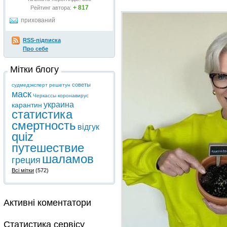
+ 817
Рейтинг автора:
прихований
RSS-підписка
Про себе
Мітки блогу
советы
судмедэксперт
решетун
маск
Черкассы
коронавирус
украина
карантин
статистика
смертность
відгук
quiz
путешествие
шаламов
греция
Всі мітки
(572)
Активні коментатори
Статистика сервісу