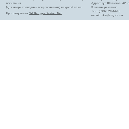
посилання
Адрес: вул.Шевченко, 42,
(для інтернет-видань - гіперпосилання) на gorod.cn.ua
З питань реклами:
Тел.: (093) 528-44-66
Програмування:
WEB-студія Beatom.Net
e-mail:
nika@cmg.cn.ua