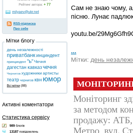
+ 77
Рейтинг автора:
Сам не знаю чому, а
milyaev@ukr.net
пісню. Лунає падлюк
RSS-підписка
Про себе
youtu.be/29Mg6Gfh9
Мітки блогу
...
день незалежності
приватбанк
инциндент
Мітки:
день незалежн
"ь"
Чечня
принциндент
чечня
дагестан кавказ
художники
артисты
Чернигов
юмор
театр
квн
чернигов
Всі мітки
(88)
Активні коментатори
Статистика сервісу
989
блогів
13187
повідомлень