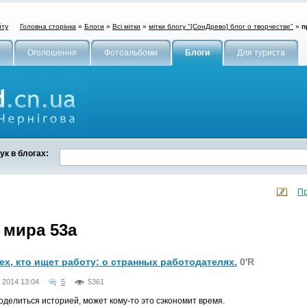
Головна сторінка
»
Блоги
»
Всі мітки
»
мітки блогу "[СонДрево] блог о творчестве"
»
п
йту
Оголошення
Фотоальбоми
Блоги
Для туриста
к в блогах:
Пр
 мира 53а
ех, кто ищет работу: о странных работодателях.
0'R
 2014 13:04
5
5361
оделиться историей, может кому-то это сэкономит время.