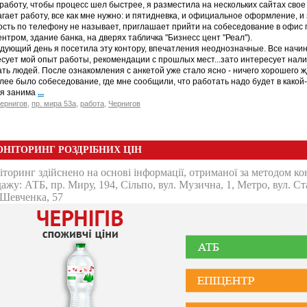
работу, чтобы процесс шел быстрее, я разместила на нескольких сайтах свое
гает работу, все как мне нужно: и пятидневка, и официальное оформление, 
сть по телефону не называет, приглашает прийти на собеседование в офис п
нтром, здание банка, на дверях табличка "Бизнесс цент "Реал").
дующий день я посетила эту контору, впечатления неоднозначные. Все начин
сует мой опыт работы, рекомендации с прошлых мест...зато интересует нал
ть людей. После ознакомления с анкетой уже стало ясно - ничего хорошего 
алее было собеседование, где мне сообщили, что работать надо будет в како
ая занима
...
ернигов
,
пр. мира 53а
,
работа
,
Чернигов