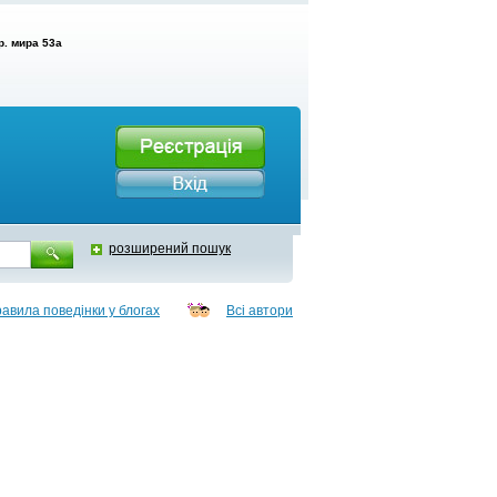
р. мира 53а
розширений пошук
авила поведінки у блогах
Всі автори