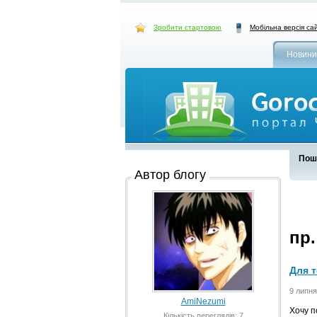
Зробити стартовою
Мобільна версія са
Новини
Пошу
Автор блогу
пр.
Для т
9 липня
AmiNezumi
Хочу п
Кількість переглядів: 7