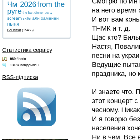
Смотрю по Инт
Чм-2026
from the
на него время 
pyre
the last dinner party
И вот вам кон
scream
али хаменеи
skillet
пыня
ТНМК и т. д.
Всі мітки
(15455)
Щас кто? Билы
Настя, Повали
Статистика сервісу
песни на украи
989
блогів
Ведущие пытаю
13187
повідомлень
праздника, но 
RSS-підписка
И знаете что. 
этот концерт с
чесному. Никак
И я говорю бе
населения хоче
Ни в чем. Все 