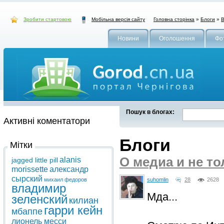
Зробити стартовою
Головна сторінка
»
Блоги
»
В
Мобільна версія сайту
Новини
Оголошення
Фо
Пошук в блогах:
Активні коментатори
Блоги
Мітки
О медиа и не то
alanis
jagged little pill
morissette
александр
сырский
михаил федоров
suhomlin
28
2628
владимир
Мда...
зеленский
килиан
гарри кейн
мбаппе
лионель месси