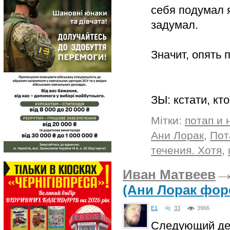
себя подумал я
задумал.
Значит, опять 
ЗЫ: кстати, кт
Мітки:
потап и 
Ани Лорак
,
Пот
течения. Хотя
,
Иван Матвеев
(Ани Лорак фор
E1
33
3966
Следующий ден