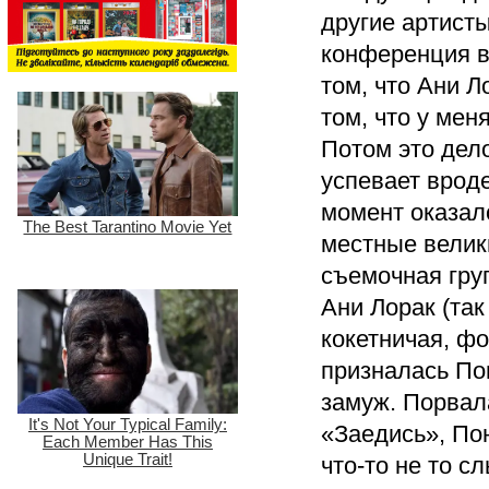
другие артисты
конференция в
том, что Ани Л
том, что у мен
Потом это дело
успевает врод
момент оказало
местные велик
съемочная гру
Ани Лорак (так
кокетничая, ф
призналась Пон
замуж. Порвала
«Заедись», По
что-то не то 