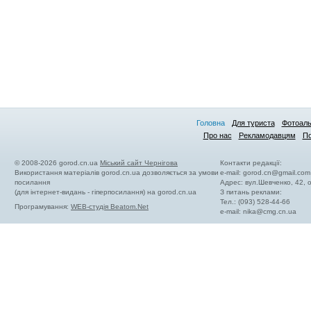
Головна
Для туриста
Фотоал
Про нас
Рекламодавцям
По
© 2008-2026 gorod.cn.ua
Міський сайт Чернігова
Контакти редакції:
Використання матеріалів gorod.cn.ua дозволяється за умови
e-mail:
gorod.cn@gmail.com
посилання
Адрес: вул.Шевченко, 42,
(для інтернет-видань - гіперпосилання) на gorod.cn.ua
З питань реклами:
Тел.: (093) 528-44-66
Програмування:
WEB-студія Beatom.Net
e-mail:
nika@cmg.cn.ua