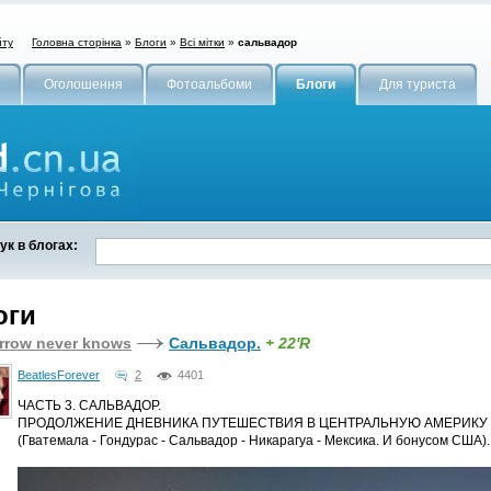
Головна сторінка
»
Блоги
»
Всі мітки
»
сальвадор
йту
Оголошення
Фотоальбоми
Блоги
Для туриста
к в блогах:
оги
rrow never knows
Сальвадор.
+ 22'R
BeatlesForever
2
4401
ЧАСТЬ 3. САЛЬВАДОР.
ПРОДОЛЖЕНИЕ ДНЕВНИКА ПУТЕШЕСТВИЯ В ЦЕНТРАЛЬНУЮ АМЕРИКУ
(Гватемала - Гондурас - Сальвадор - Никарагуа - Мексика. И бонусом США).