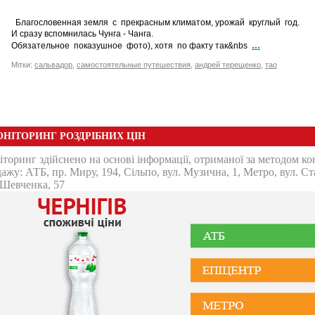
Благословенная земля с прекрасным климатом, урожай круглый год.
И сразу вспомнилась Чунга - Чанга.
...
Обязательное показушное фото), хотя по факту так&nbs
Мітки:
сальвадор
,
самостоятельные путешествия
,
андрей терещенко
,
тао