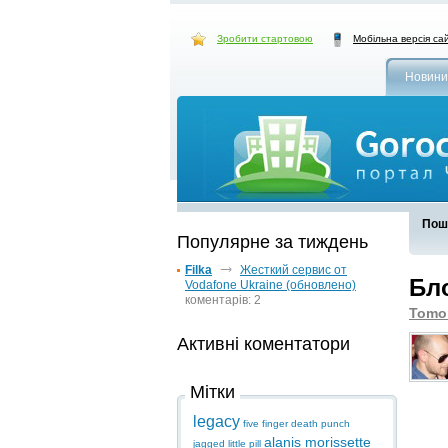
Зробити стартовою
Мобільна версія са
Новини
Пошу
Популярне за тиждень
Filka
Жесткий сервис от
Бл
Vodafone Ukraine (обновлено)
коментарів: 2
Tomo
Активні коментатори
Мітки
legacy
five finger death punch
alanis morissette
jagged little pill