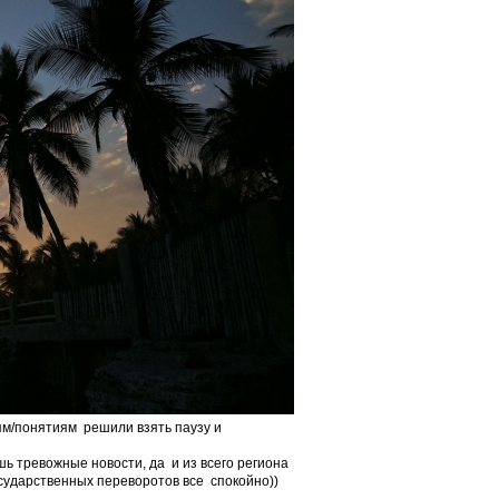
м/понятиям решили взять паузу и
ь тревожные новости, да и из всего региона
сударственных переворотов все спокойно))