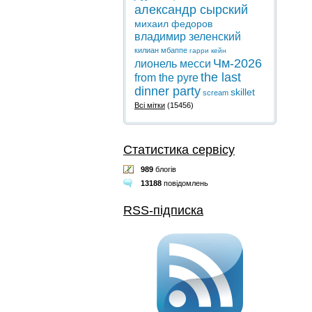
александр сырский
михаил федоров
владимир зеленский
килиан мбаппе
гарри кейн
Чм-2026
лионель месси
the last
from the pyre
dinner party
skillet
scream
Всі мітки
(15456)
Статистика сервісу
989
блогів
13188
повідомлень
RSS-підписка