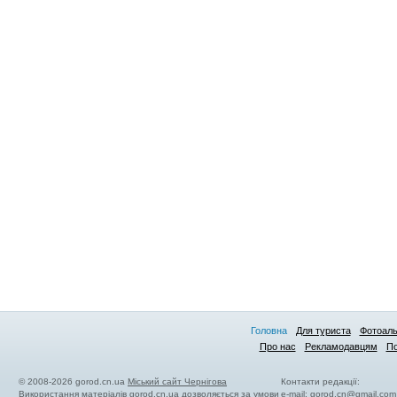
Головна
Для туриста
Фотоал
Про нас
Рекламодавцям
По
© 2008-2026 gorod.cn.ua
Міський сайт Чернігова
Контакти редакції:
Використання матеріалів gorod.cn.ua дозволяється за умови
e-mail:
gorod.cn@gmail.com