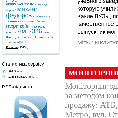
учебного завед
alanis morissette
александр
которую учили
михаил
сырский
федоров
Какие ВУЗы, п
владимир
зеленский
килиан мбаппе
качественное 
гарри кейн
лионель
Чм-2026
выпускник мог
месси
from
the pyre
the last dinner party
Мітки:
институт
scream
skillet
Всі мітки
(15456)
Статистика сервісу
989
блогів
13188
повідомлень
RSS-підписка