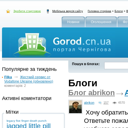
Зробити стартовою
Головна сторінка
»
Блоги
»
В
Мобільна версія сайту
Новини
Оголошення
Фо
Пошук в блогах:
Популярне за тиждень
Filka
Жесткий сервис от
Блоги
Vodafone Ukraine (обновлено)
коментарів: 2
Блог abrikon
Активні коментатори
abrikon
157
4570
Хочу обратить
Мітки
Ответьте пожа
legacy
five finger death punch
jagged little pill