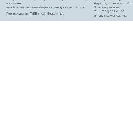
посилання
Адрес: вул.Шевченко, 42,
(для інтернет-видань - гіперпосилання) на gorod.cn.ua
З питань реклами:
Тел.: (093) 528-44-66
Програмування:
WEB-студія Beatom.Net
e-mail:
nika@cmg.cn.ua