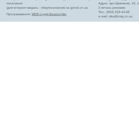
посилання
Адрес: вул.Шевченко, 42,
(для інтернет-видань - гіперпосилання) на gorod.cn.ua
З питань реклами:
Тел.: (093) 528-44-66
Програмування:
WEB-студія Beatom.Net
e-mail:
nika@cmg.cn.ua