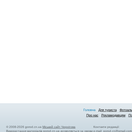
Головна
Для туриста
Фотоал
Про нас
Рекламодавцям
По
© 2008-2026 gorod.cn.ua
Міський сайт Чернігова
Контакти редакції:
Використання матеріалів gorod.cn.ua дозволяється за умови
e-mail:
gorod.cn@gmail.com