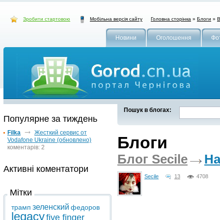
Зробити стартовою
Головна сторінка
»
Блоги
»
В
Мобільна версія сайту
Новини
Оголошення
Фо
Пошук в блогах:
Популярне за тиждень
Filka
Жесткий сервис от
Блоги
Vodafone Ukraine (обновлено)
коментарів: 2
Блог Secile
На
Активні коментатори
Secile
13
4708
Мітки
зеленский
трамп
федоров
legacy
five finger