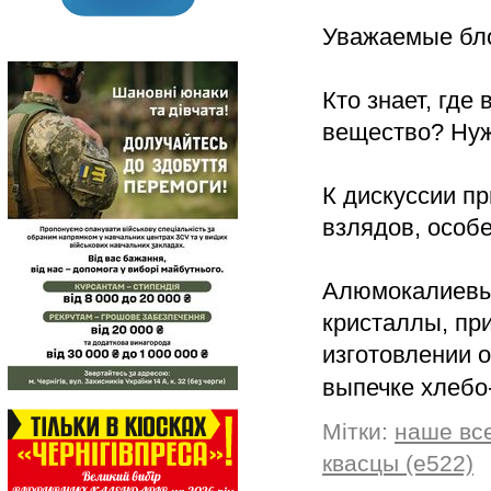
Уважаемые бло
Кто знает, где
вещество? Нуж
К дискуссии п
взлядов, особе
Алюмокалиевы
кристаллы, при
изготовлении о
выпечке хлебо
Мітки:
наше вс
квасцы (е522)