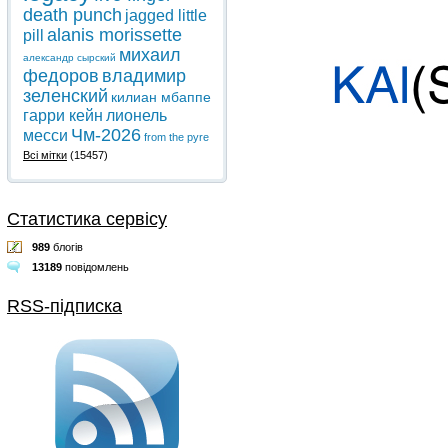
death punch
jagged little
alanis morissette
pill
михаил
александр сырский
федоров
владимир
зеленский
килиан мбаппе
гарри кейн
лионель
Чм-2026
месси
from the pyre
Всі мітки
(15457)
Статистика сервісу
989
блогів
13189
повідомлень
RSS-підписка