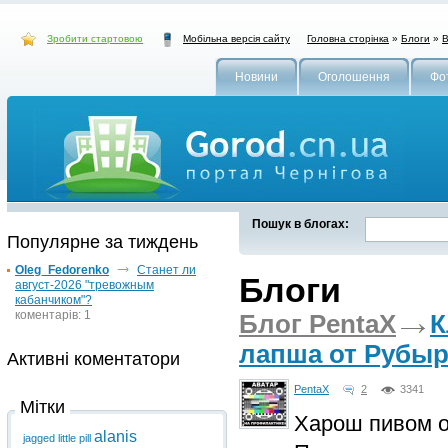
Зробити стартовою
Головна сторінка
»
Блоги
»
В
Мобільна версія сайту
Новини
Оголошення
Фо
Пошук в блогах:
Популярне за тиждень
Oleg_Fedorenko
Станет ли
Блоги
август-2026 "тревожным
кабанчиком"?
коментарів: 1
Блог PentaX
К
лапша от Рубыра
Активні коментатори
PentaX
2
3341
Мітки
Харош пивом о
alanis
jagged little pill