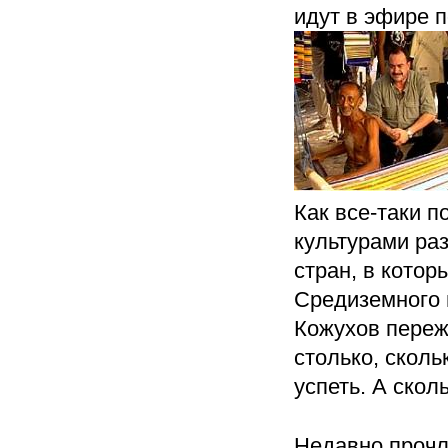
идут в эфире 
Как все-таки п
культурами ра
стран, в котор
Средиземного м
Кожухов переж
столько, сколь
успеть. А скол
Недавно проч