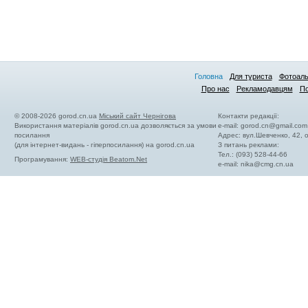
Головна
Для туриста
Фотоал
Про нас
Рекламодавцям
По
© 2008-2026 gorod.cn.ua
Міський сайт Чернігова
Контакти редакції:
Використання матеріалів gorod.cn.ua дозволяється за умови
e-mail:
gorod.cn@gmail.com
посилання
Адрес: вул.Шевченко, 42,
(для інтернет-видань - гіперпосилання) на gorod.cn.ua
З питань реклами:
Тел.: (093) 528-44-66
Програмування:
WEB-студія Beatom.Net
e-mail:
nika@cmg.cn.ua