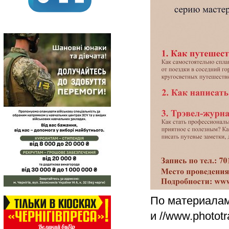
По материалам 
и //www.phototr