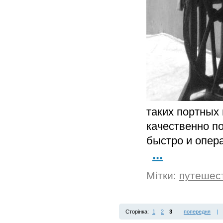
таких портных 
качественно по
быстро и операт
...
Мітки:
путешес
Сторінка:
1
2
3
попередня
|