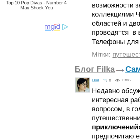
возможности з
коллекциями Ч
областей и дв
проводятся в 
Телефоны для 
Мітки:
путешес
Блог Filka
Сам
Filka
8
11885
Недавно обсуж
интересная ра
вопросом, в г
путешественн
приключений
предпочитаю е