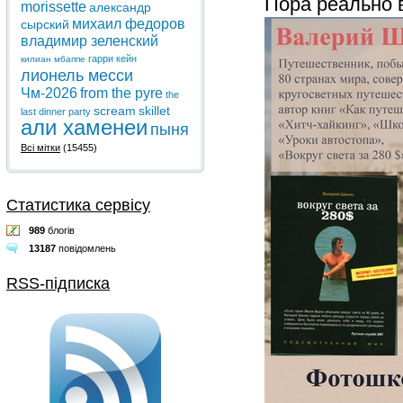
Пора реально в
morissette
александр
михаил федоров
сырский
владимир зеленский
гарри кейн
килиан мбаппе
лионель месси
Чм-2026
from the pyre
the
scream
skillet
last dinner party
али хаменеи
пыня
Всі мітки
(15455)
Статистика сервісу
989
блогів
13187
повідомлень
RSS-підписка