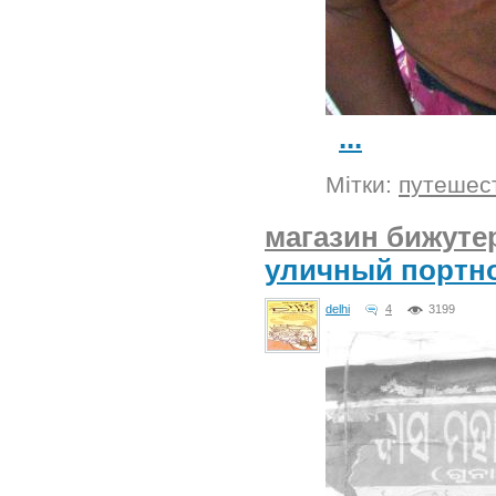
...
Мітки:
путешес
магазин бижуте
уличный портн
delhi
4
3199