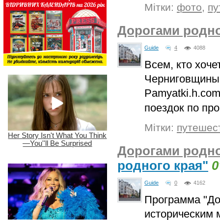
Мітки:
фото
,
пу
Дорогами родно
Guide
4
4088
Всем, кто хоче
Черниговщины 
Pamyatki.h.co
поездок по пр
Мітки:
путешес
Дорогами родно
родного края"
0
Guide
0
4162
Программа "До
историческим 