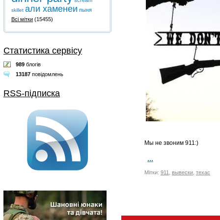
scream
али хаменеи
пыня
skillet
Всі мітки
(15455)
Статистика сервісу
989
блогів
13187
повідомлень
RSS-підписка
Мы не звоним 911:)
...
Мітки:
911
,
вывески
,
техас