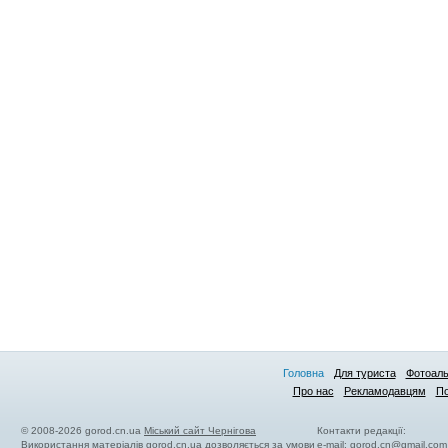
Головна
Для туриста
Фотоал
Про нас
Рекламодавцям
По
© 2008-2026 gorod.cn.ua
Міський сайт Чернігова
Контакти редакції:
Використання матеріалів gorod.cn.ua дозволяється за умови
e-mail:
gorod.cn@gmail.com