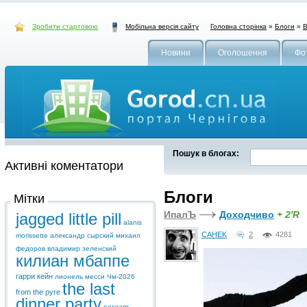
Зробити стартовою
Головна сторінка
»
Блоги
»
В
Мобільна версія сайту
Новини
Оголошення
Фо
Пошук в блогах:
Активні коментатори
Блоги
Мітки
ИпалЪ
Доходчиво
+ 2'R
jagged little pill
alanis
CAHEK
2
4281
morissette
александр сырский
михаил
федоров
владимир зеленский
килиан мбаппе
гарри кейн
лионель месси
Чм-2026
the last
from the pyre
dinner party