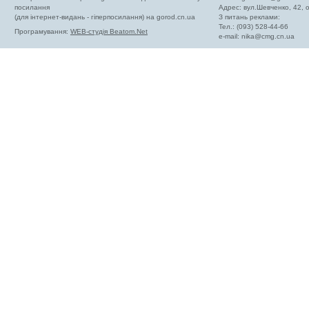
посилання
Адрес: вул.Шевченко, 42,
(для інтернет-видань - гіперпосилання) на gorod.cn.ua
З питань реклами:
Тел.: (093) 528-44-66
Програмування:
WEB-студія Beatom.Net
e-mail:
nika@cmg.cn.ua