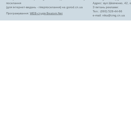
посилання
Адрес: вул.Шевченко, 42,
(для інтернет-видань - гіперпосилання) на gorod.cn.ua
З питань реклами:
Тел.: (093) 528-44-66
Програмування:
WEB-студія Beatom.Net
e-mail:
nika@cmg.cn.ua