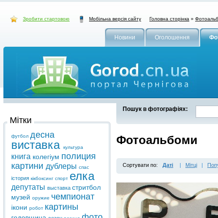
Зробити стартовою
Головна сторінка
»
Фотоаль
Мобільна версія сайту
Новини
Оголошення
Фо
Пошук в фотографіях:
Мітки
десна
футбол
Фотоальбоми
виставка
культура
полиция
книга
колегіум
картини
дублеры
Сортувати по:
Даті
|
Мітці
|
Поп
спас
елка
істория
кікбоксинг
спорт
депутаты
стритбол
выставка
чемпионат
музей
оружие
картины
ікони
робот
фото
годовщина