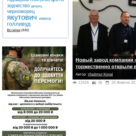
сезон
регина
зодчество
дворец
черноморец
якутович
ивана
голливуд
Всі мітки
(830)
Новый завод компании 
торжественно открыли 
Автор:
Vladimur Koval
12426
36
20 Жовтня 20