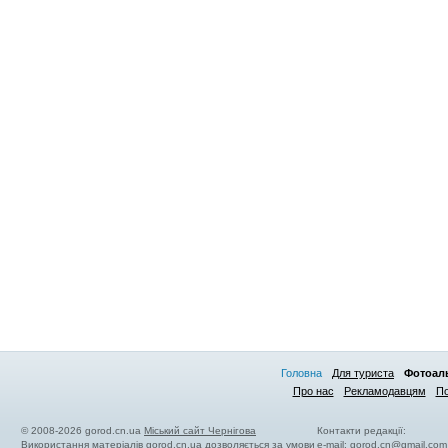
Головна
Для туриста
Фотоал
Про нас
Рекламодавцям
По
© 2008-2026 gorod.cn.ua
Міський сайт Чернігова
Контакти редакції:
Використання матеріалів gorod.cn.ua дозволяється за умови
e-mail:
gorod.cn@gmail.com