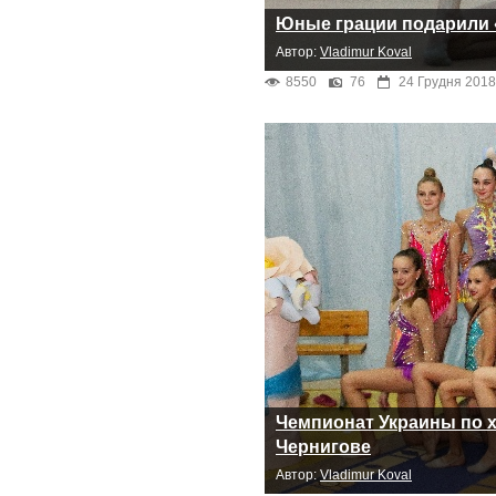
Юные грации подарили 
Автор:
Vladimur Koval
8550
76
24 Грудня 2018
Чемпионат Украины по 
Чернигове
Автор:
Vladimur Koval