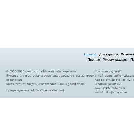
Головна
Для туриста
Фотоал
Про нас
Рекламодавцям
По
© 2008-2026 gorod.cn.ua
Міський сайт Чернігова
Контакти редакції:
Використання матеріалів gorod.cn.ua дозволяється за умови
e-mail:
gorod.cn@gmail.com
посилання
Адрес: вул.Шевченко, 42,
(для інтернет-видань - гіперпосилання) на gorod.cn.ua
З питань реклами:
Тел.: (093) 528-44-66
Програмування:
WEB-студія Beatom.Net
e-mail:
nika@cmg.cn.ua