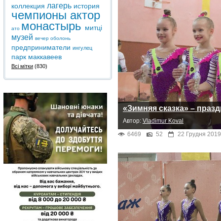
лагерь
коллекция
история
чемпионы
актор
монастырь
митці
ато
музей
вечер
оболонь
предприниматели
ингулец
парк
маккавеев
Всі мітки
(830)
«Зимняя сказка» – празд
Автор:
Vladimur Koval
6469
52
22 Грудня 2019