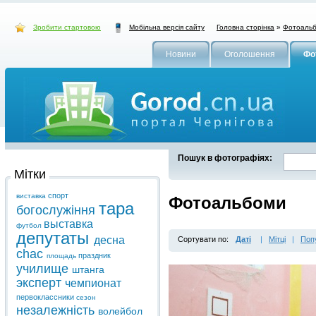
Зробити стартовою
Головна сторінка
»
Фотоаль
Мобільна версія сайту
Новини
Оголошення
Фо
Пошук в фотографіях:
Мітки
спорт
виставка
Фотоальбоми
тара
богослужіння
выставка
футбол
депутаты
десна
Сортувати по:
Даті
|
Мітці
|
Поп
chaс
праздник
площадь
училище
штанга
эксперт
чемпионат
первоклассники
сезон
незалежність
волейбол