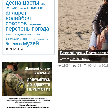
десна
цветы
унр
памятки
гетьман
пляж
філарет
волейбол
соколов
картини
перстень
погода
каток
писанки
защитник
атрошенко
кикбоксинг
шахматы
музей
бег
зима
Всі мітки
(830)
Второй день Пасхи: тепл
Автор:
Vladimur Koval
11034
54
09 Квітня 201