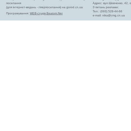
посилання
Адрес: вул.Шевченко, 42,
(для інтернет-видань - гіперпосилання) на gorod.cn.ua
З питань реклами:
Тел.: (093) 528-44-66
Програмування:
WEB-студія Beatom.Net
e-mail:
nika@cmg.cn.ua