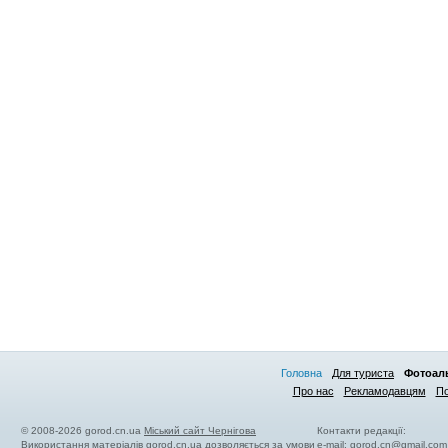
Головна
Для туриста
Фотоал
Про нас
Рекламодавцям
По
© 2008-2026 gorod.cn.ua
Міський сайт Чернігова
Контакти редакції:
Використання матеріалів gorod.cn.ua дозволяється за умови
e-mail:
gorod.cn@gmail.com