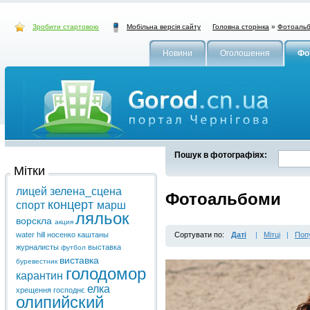
Зробити стартовою
Головна сторінка
»
Фотоаль
Мобільна версія сайту
Новини
Оголошення
Фо
Пошук в фотографіях:
Мітки
лицей
зелена_сцена
Фотоальбоми
концерт
спорт
марш
ляльок
ворскла
акция
water hill
носенко
каштаны
Сортувати по:
Даті
|
Мітці
|
Поп
журналисты
выставка
футбол
виставка
буревестник
голодомор
карантин
елка
хрещення господнє
олипийский