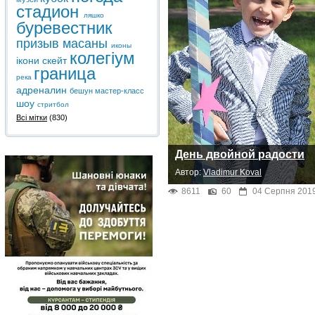
стадион
ляшко
буревестник
призыв
масаны
иконы
колегіум
ікони
скейт
граница
река
адреналин
бешун
мастер-класс
шоу
стритбол
Всі мітки
(830)
День двойной радости
Автор:
Vladimur Koval
8611
60
04 Серпня 2019