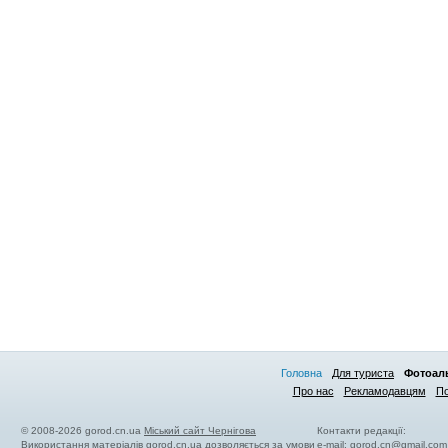
Головна
Для туриста
Фотоал
Про нас
Рекламодавцям
По
© 2008-2026 gorod.cn.ua
Міський сайт Чернігова
Контакти редакції:
Використання матеріалів gorod.cn.ua дозволяється за умови
e-mail:
gorod.cn@gmail.com