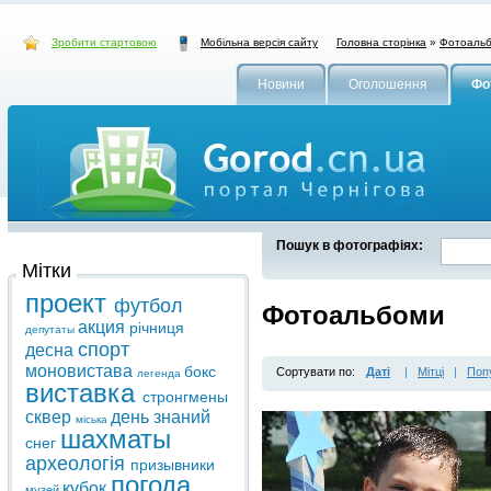
Зробити стартовою
Головна сторінка
»
Фотоаль
Мобільна версія сайту
Новини
Оголошення
Фо
Пошук в фотографіях:
Мітки
проект
футбол
Фотоальбоми
акция
річниця
депутаты
спорт
десна
моновистава
бокс
Сортувати по:
Даті
|
Мітці
|
Поп
легенда
виставка
стронгмены
сквер
день знаний
міська
шахматы
снег
археологія
призывники
погода
кубок
музей