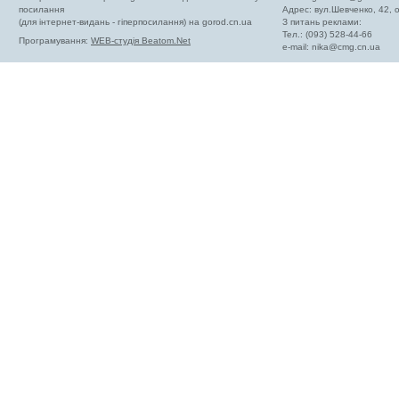
посилання
Адрес: вул.Шевченко, 42,
(для інтернет-видань - гіперпосилання) на gorod.cn.ua
З питань реклами:
Тел.: (093) 528-44-66
Програмування:
WEB-студія Beatom.Net
e-mail:
nika@cmg.cn.ua