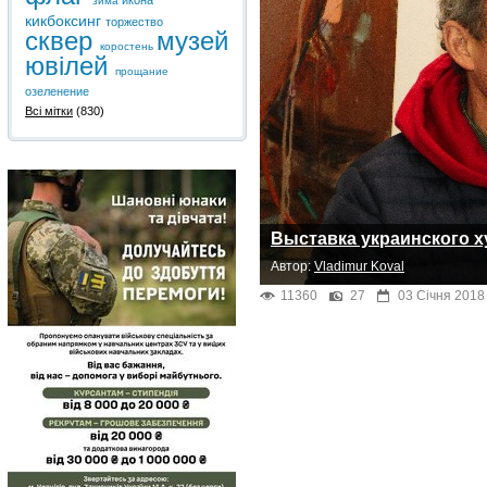
икона
зима
кикбоксинг
торжество
сквер
музей
коростень
ювілей
прощание
озеленение
Всі мітки
(830)
Выставка украинского х
Автор:
Vladimur Koval
11360
27
03 Січня 2018