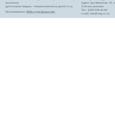
посилання
Адрес: вул.Шевченко, 42,
(для інтернет-видань - гіперпосилання) на gorod.cn.ua
З питань реклами:
Тел.: (093) 528-44-66
Програмування:
WEB-студія Beatom.Net
e-mail:
nika@cmg.cn.ua