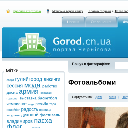
Зробити стартовою
Головна сторінка
»
Фотоаль
Мобільна версія сайту
Новини
Оголошення
Фо
Пошук в фотографіях:
Мітки
гуляйгород
викинги
спорт
Фотоальбоми
мода
сессия
рабство
армия
десна
караван
Сортувати по:
Даті
|
Мітці
|
Поп
выставка
баскетбол
горсовет
чемпионат
резьба
тара
хода
радость
волейбол
правица
духовой
фестиваль
засуджені
пасха
владимиров
флаг