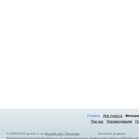
Головна
Для туриста
Фотоал
Про нас
Рекламодавцям
По
© 2008-2026 gorod.cn.ua
Міський сайт Чернігова
Контакти редакції:
Використання матеріалів gorod.cn.ua дозволяється за умови
e-mail:
gorod.cn@gmail.com