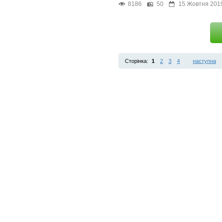
8186
50
15 Жовтня 201
Сторінка:
1
2
3
4
наступна