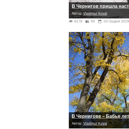
В Чернигов пришла нас
Автор:
Vladimur Koval
8178
60
03 Грудня 2019
В Чернигове – Бабье лет
Автор:
Vladimur Koval