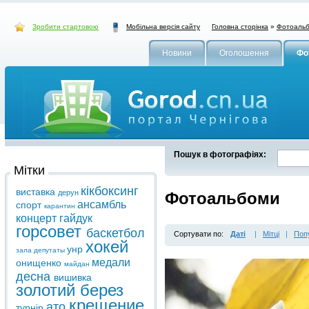
Зробити стартовою
Головна сторінка
»
Фотоаль
Мобільна версія сайту
Новини
Оголошення
Фо
Пошук в фотографіях:
Мітки
кікбоксинг
виставка
дерун
Фотоальбоми
ансамбль
спорт
карантин
концерт
гайдук
горсовет
баскетбол
Сортувати по:
Даті
|
Мітці
|
Поп
хокей
унр
зала
депутаты
медали
онищенко
майдан
десна
вишивка
золотий берез
крещение
ато
турнір