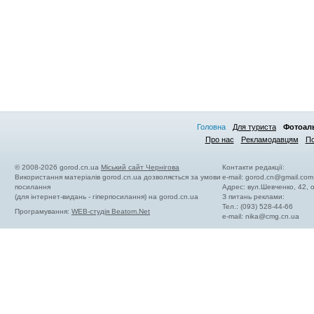
Головна
Для туриста
Фотоал
Про нас
Рекламодавцям
По
© 2008-2026 gorod.cn.ua
Міський сайт Чернігова
Контакти редакції:
Використання матеріалів gorod.cn.ua дозволяється за умови
e-mail:
gorod.cn@gmail.com
посилання
Адрес: вул.Шевченко, 42,
(для інтернет-видань - гіперпосилання) на gorod.cn.ua
З питань реклами:
Тел.: (093) 528-44-66
Програмування:
WEB-студія Beatom.Net
e-mail:
nika@cmg.cn.ua