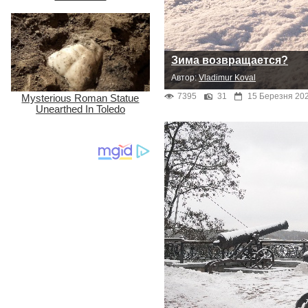
Зима возвращается?
Автор:
Vladimur Koval
7395
31
15 Березня 202