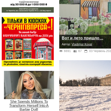
Вот и лето пришло…
Автор:
Vladimur Koval
6691
67
03 Червень 202