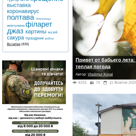
выставка
коронавирус
полтава
близнецы
філарет
жемчужина
джаз
картины
музей
сакура
праздник
война
Всі мітки
(830)
Привет от бабьего лета:
теплая погода
Автор:
Vladimur Koval
6331
70
11 Жовтня 2020