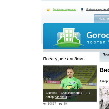
Зробити стартовою
Мобільна версія са
Новини
Пош
Последние альбомы
Вис
Автор
«Десна» – «Александрия» 1:1. Упорная ничья
Автор:
Vladimur
10817
30