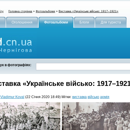
Головна сторінка
»
Фотоальбоми
»
Виставка «Українське військо: 1917–1921»
йту
Оголошення
Фотоальбоми
Блоги
Для туриста
ук в фотографіях:
тавка «Українське військо: 1917–192
:
Vladimur Koval
(22 Січня 2020 18:49) Мітки:
виставка
військо
армія