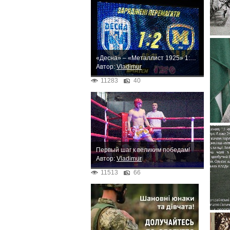
«Десна» – «Металлист 1925» 1:2. Неожиданное поражение
Автор:
Vladimur
11283
40
Первый шаг к великим победам!
Автор:
Vladimur
11513
66