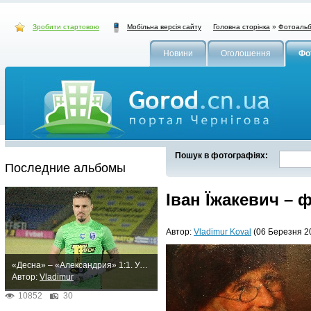
Зробити стартовою
Головна сторінка
»
Фотоаль
Мобільна версія сайту
Новини
Оголошення
Фо
Пошук в фотографіях:
Последние альбомы
Іван Їжакевич – 
Автор:
Vladimur Koval
(06 Березня 20
«Десна» – «Александрия» 1:1. Упорная ничья
Автор:
Vladimur
10852
30