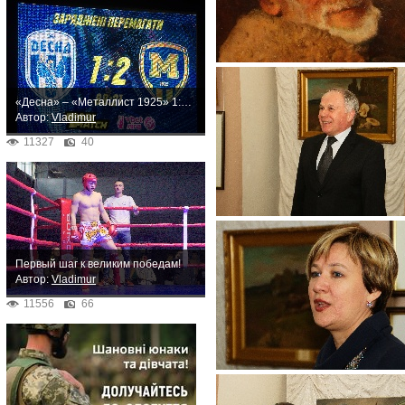
«Десна» – «Металлист 1925» 1:2. Неожиданное поражение
Автор:
Vladimur
11327
40
Первый шаг к великим победам!
Автор:
Vladimur
11556
66