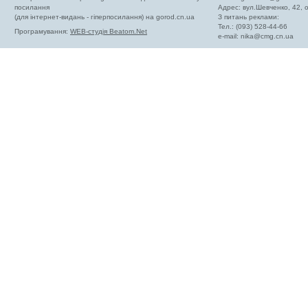
посилання
Адрес: вул.Шевченко, 42,
(для інтернет-видань - гіперпосилання) на gorod.cn.ua
З питань реклами:
Тел.: (093) 528-44-66
Програмування:
WEB-студія Beatom.Net
e-mail:
nika@cmg.cn.ua