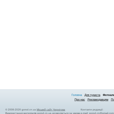
Головна
Для туриста
Фотоал
Про нас
Рекламодавцям
По
© 2008-2026 gorod.cn.ua
Міський сайт Чернігова
Контакти редакції:
Використання матеріалів gorod.cn.ua дозволяється за умови
e-mail:
gorod.cn@gmail.com