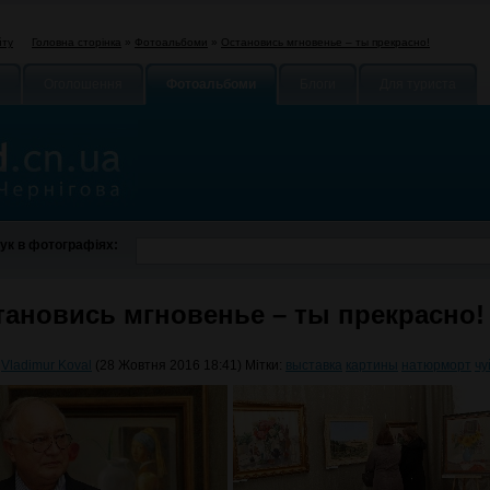
Головна сторінка
»
Фотоальбоми
»
Остановись мгновенье – ты прекрасно!
йту
Оголошення
Фотоальбоми
Блоги
Для туриста
ук в фотографіях:
тановись мгновенье – ты прекрасно!
:
Vladimur Koval
(28 Жовтня 2016 18:41) Мітки:
выставка
картины
натюрморт
чу