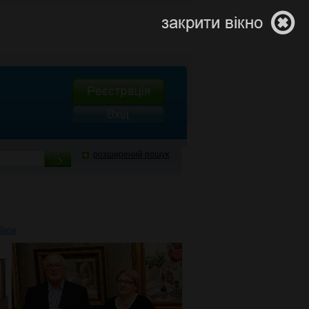
розширений пошук
йков