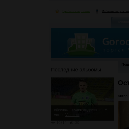
Зробити стартовою
Мобільна версія са
Новини
Пош
Последние альбомы
Ос
Автор
«Десна» – «Александрия» 1:1. Упорная ничья
Автор:
Vladimur
10814
30