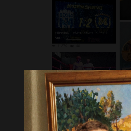
«Десна» – «Металлист 1925» 1:2. Неожиданное поражение
Автор:
Vladimur
11279
40
Первый шаг к великим победам!
Автор:
Vladimur
11509
66