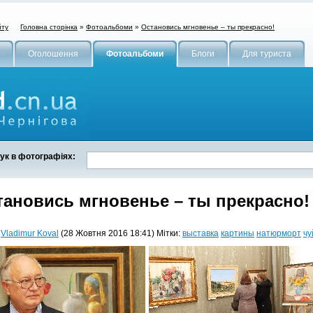
Головна сторінка
»
Фотоальбоми
»
Остановись мгновенье – ты прекрасно!
йту
Оголошення
Фотоальбоми
Блоги
Для туриста
ук в фотографіях:
тановись мгновенье – ты прекрасно!
:
Vladimur Koval
(28 Жовтня 2016 18:41) Мітки:
выставка
картины
натюрморт
чу