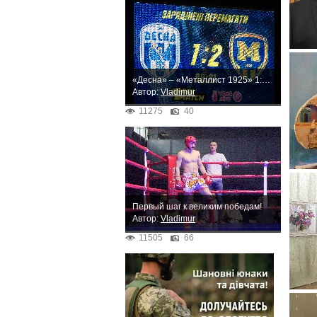
«Десна» – «Металлист 1925» 1:2. Неожиданное поражение
Автор:
Vladimur
11275
40
Первый шаг к великим победам!
Автор:
Vladimur
11505
66