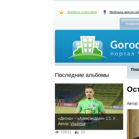
Зробити стартовою
Мобільна версія са
Новини
Пош
Последние альбомы
Ос
Автор
«Десна» – «Александрия» 1:1. Упорная ничья
Автор:
Vladimur
10811
30