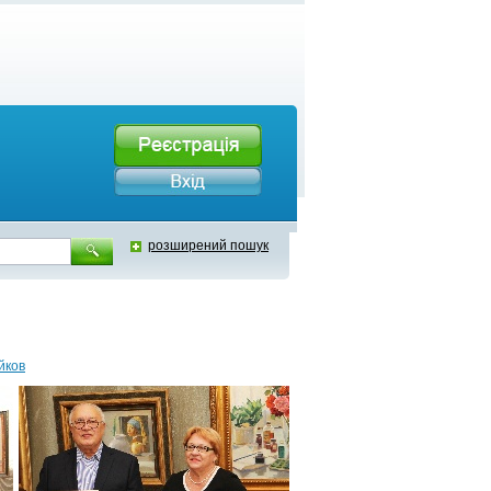
розширений пошук
йков