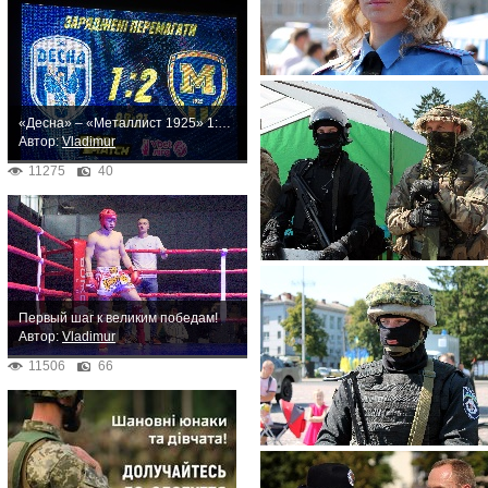
«Десна» – «Металлист 1925» 1:2. Неожиданное поражение
Автор:
Vladimur
11275
40
Первый шаг к великим победам!
Автор:
Vladimur
11506
66