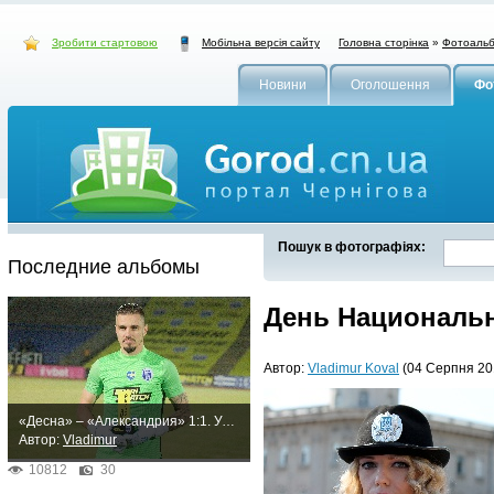
Зробити стартовою
Головна сторінка
»
Фотоаль
Мобільна версія сайту
Новини
Оголошення
Фо
Пошук в фотографіях:
Последние альбомы
День Националь
Автор:
Vladimur Koval
(04 Серпня 201
«Десна» – «Александрия» 1:1. Упорная ничья
Автор:
Vladimur
10812
30