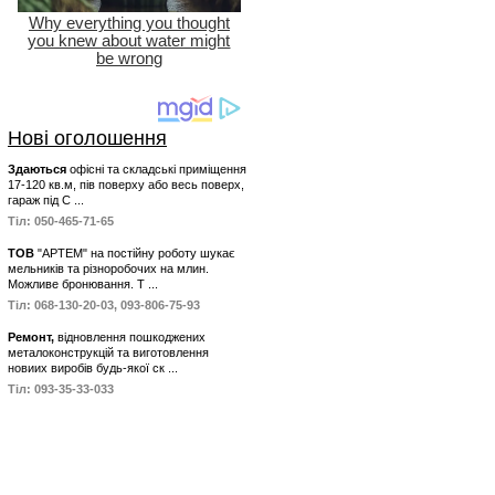
Нові оголошення
Здаються
офісні та складські приміщення
17-120 кв.м, пів поверху або весь поверх,
гараж під С ...
Тіл: 050-465-71-65
ТОВ
"АРТЕМ" на постійну роботу шукає
мельників та різноробочих на млин.
Можливе бронювання. Т ...
Тіл: 068-130-20-03, 093-806-75-93
Ремонт,
відновлення пошкоджених
металоконструкцій та виготовлення
новиих виробів будь-якої ск ...
Тіл: 093-35-33-033