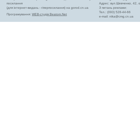
посилання
Адрес: вул.Шевченко, 42,
(для інтернет-видань - гіперпосилання) на gorod.cn.ua
З питань реклами:
Тел.: (093) 528-44-66
Програмування:
WEB-студія Beatom.Net
e-mail:
nika@cmg.cn.ua