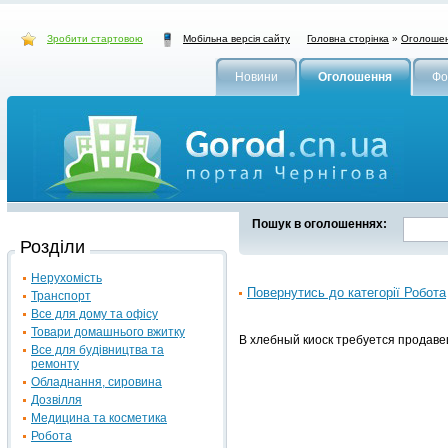
Зробити стартовою
Головна сторінка
»
Оголоше
Мобільна версія сайту
Новини
Оголошення
Фо
Пошук в оголошеннях:
Розділи
Нерухомість
Повернутись до категорії Робота
Транспорт
Все для дому та офісу
Товари домашнього вжитку
В хлебный киоск требуется продаве
Все для будівництва та
ремонту
Обладнання, сировина
Дозвілля
Медицина та косметика
Робота