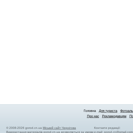
Головна
Для туриста
Фотоал
Про нас
Рекламодавцям
По
© 2008-2026 gorod.cn.ua
Міський сайт Чернігова
Контакти редакції:
Використання матеріалів gorod.cn.ua дозволяється за умови
e-mail:
gorod.cn@gmail.com