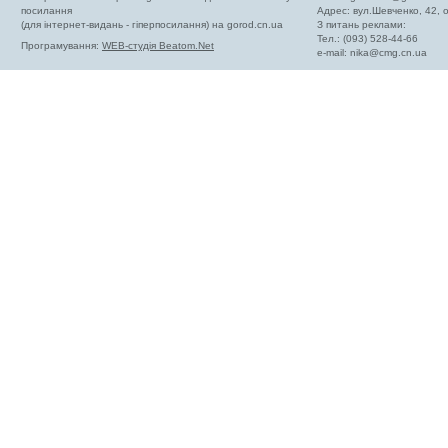
посилання
Адрес: вул.Шевченко, 42,
(для інтернет-видань - гіперпосилання) на gorod.cn.ua
З питань реклами:
Тел.: (093) 528-44-66
Програмування:
WEB-студія Beatom.Net
e-mail:
nika@cmg.cn.ua