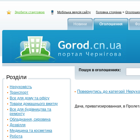
Зробити стартовою
Головна сторінка
»
Оголоше
Мобільна версія сайту
Новини
Оголошення
Фо
Пошук в оголошеннях:
Розділи
Нерухомість
Повернутись до категорії Нерухо
Транспорт
Все для дому та офісу
Товари домашнього вжитку
Дача, приватизированная, в Пролетар
Все для будівництва та
ремонту
Обладнання, сировина
Дозвілля
Медицина та косметика
Робота