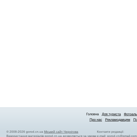
Головна
Для туриста
Фотоал
Про нас
Рекламодавцям
По
© 2008-2026 gorod.cn.ua
Міський сайт Чернігова
Контакти редакції:
Використання матеріалів gorod.cn.ua дозволяється за умови
e-mail:
gorod.cn@gmail.com