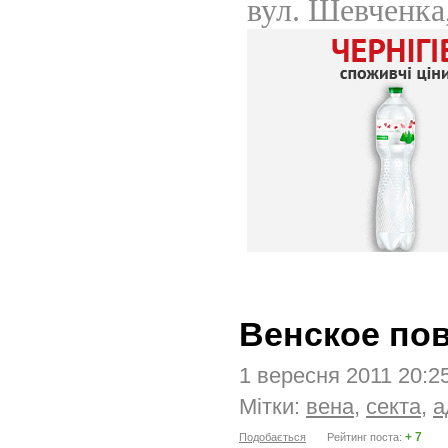
Венское пов
1 вересня 2011 20:2
Мітки:
вена
,
секта
,
а
+ 7
Подобається
Рейтинг поста: