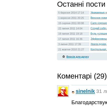
Останні пости
Уважаемые ч
5 березня 2014 17:14
Венское пови
1 вересня 2011 20:25
Сало хорошег
15 серпня 2011 00:08
Создай себя
22 липня 2011 14:04
Будь успешн
19 липня 2011 19:18
Эффективный
17 липня 2011 16:36
Хвала рукам,
3 липня 2011 17:39
Контрольная 
21 жовтня 2010 21:27
Версія для друку
Коментарі (29)
sinelnik
31 л
Благодарству