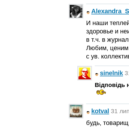
Alexandra_S
И наши теплей
здоровье и не
в т.ч. в журна
Любим, ценим
с ув. коллект
sinelnik
3
Відповідь н
kotval
31 лип
будь, товарищ!