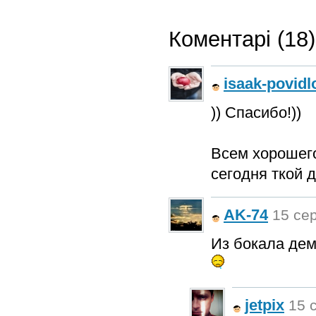
Коментарі (18)
isaak-povidl
)) Спасибо!))
Всем хорошего
сегодня ткой д
AK-74
15 сер
Из бокала дем
jetpix
15 с