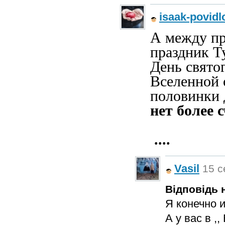
isaak-povidl
А между пр
праздник Т
День святог
Вселенной 
половинки
нет более 
....
Vasil
15 с
Відповідь н
Я конечно и
А у вас в ,