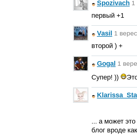
Spozivach
1
первый +1
Vasil
1 верес
второй ) +
Gogal
1 вере
Супер! ))
Это
Klarissa_Sta
... а может эт
блог вроде как