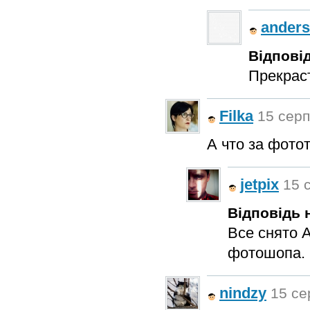
ander
Відповід
Прекраст
Filka
15 серп
А что за фото
jetpix
15 с
Відповідь н
Все снято А
фотошопа.
nindzy
15 се