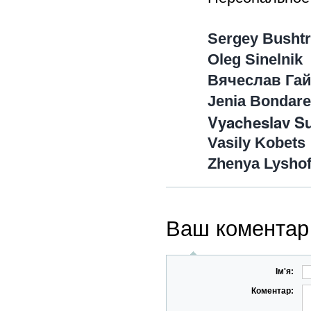
Sergey Busht
Oleg Sinelnik
Вячеслав Га
Jenia Bondar
Vyacheslav S
Vasily Kobets
Zhenya Lyshof
Ваш коментар
Ім'я:
Коментар: