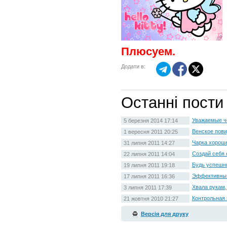
Плюсуем.
Додати в:
Останні пости
Уважаемые ч
5 березня 2014 17:14
Венское пови
1 вересня 2011 20:25
Чарка хорош
31 липня 2011 14:27
Создай себя
22 липня 2011 14:04
Будь успешн
19 липня 2011 19:18
Эффективный
17 липня 2011 16:36
Хвала рукам,
3 липня 2011 17:39
Контрольная 
21 жовтня 2010 21:27
Версія для друку