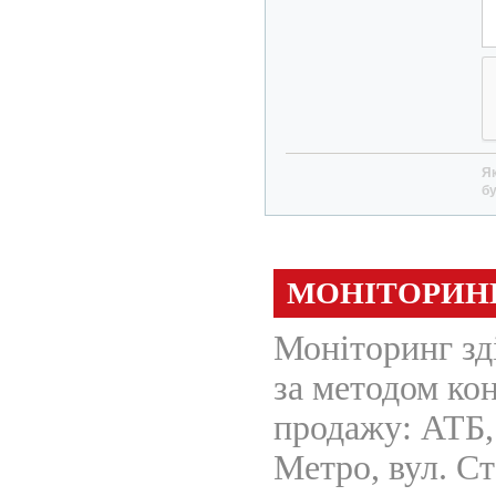
Як
бу