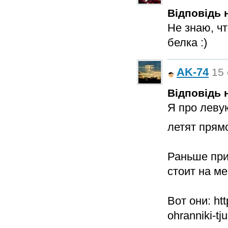
Відповідь н
Не знаю, чт
белка :)
AK-74
15 
Відповідь н
Я про леву
летят прям
Раньше при
стоит на ме
Вот они: htt
ohranniki-tj