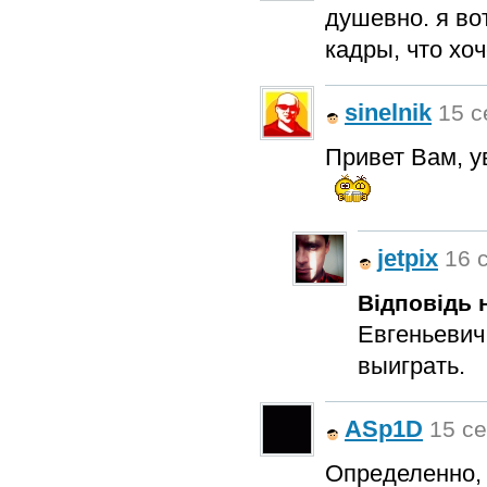
душевно. я во
кадры, что хоч
sinelnik
15 с
Привет Вам, у
jetpix
16 с
Відповідь н
Евгеньевич
выиграть.
ASp1D
15 се
Определенно, 