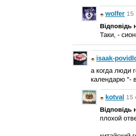
wolfer
15 
Відповідь н
Таки, - си
isaak-povidl
а когда люди 
календарю "- в
kotval
15 
Відповідь н
плохой отве
китайский 