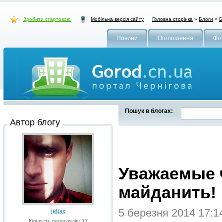
Зробити стартовою
Головна сторінка
»
Блоги
»
Б
Мобільна версія сайту
Новини
Оголошення
Фо
Пошук в блогах:
Автор блогу
Уважаемые 
майданить!
5 березня 2014 17:
jetpix
Кількість переглядів: 17