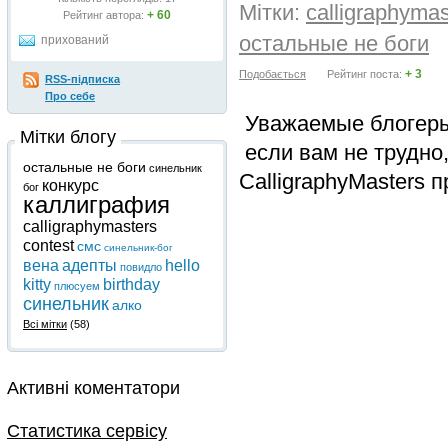
Мітки:
calligraphymas
+ 60
Рейтинг автора:
остальные не боги
прихований
+ 3
Подобається
Рейтинг поста:
RSS-підписка
Про себе
Уважаемые блогеры 
Мітки блогу
если вам не трудно
остальные не боги
синельник
CalligraphyMasters 
конкурс
бог
каллиграфия
calligraphymasters
contest
смс
синельник-бог
вена
адепты
hello
повидло
kitty
birthday
плюсуем
синельник
алко
Всі мітки
(58)
Активні коментатори
Статистика сервісу