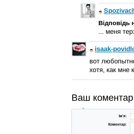
Spozivac
Відповідь н
... меня те
isaak-povidl
вот любопытно
хотя, как мне 
Ваш коментар
Ім'я:
Коментар: