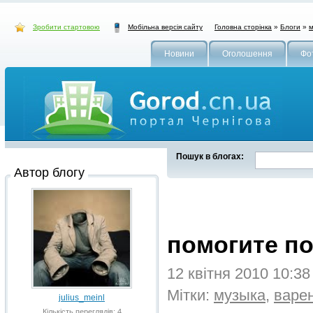
Зробити стартовою
Головна сторінка
»
Блоги
»
м
Мобільна версія сайту
Новини
Оголошення
Фо
Пошук в блогах:
Автор блогу
помогите п
12 квітня 2010 10:3
Мітки:
музыка
,
варе
julius_meinl
Кількість переглядів: 4