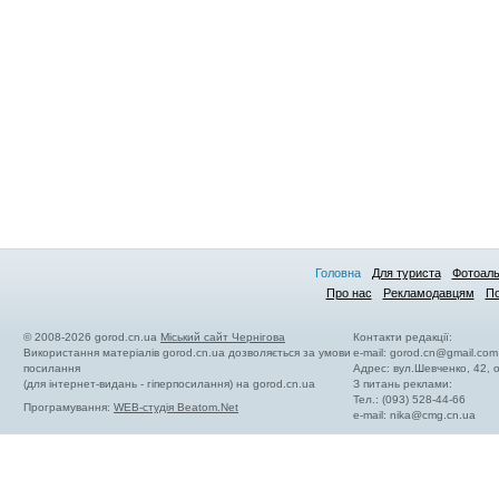
Головна
Для туриста
Фотоал
Про нас
Рекламодавцям
По
© 2008-2026 gorod.cn.ua
Міський сайт Чернігова
Контакти редакції:
Використання матеріалів gorod.cn.ua дозволяється за умови
e-mail:
gorod.cn@gmail.com
посилання
Адрес: вул.Шевченко, 42,
(для інтернет-видань - гіперпосилання) на gorod.cn.ua
З питань реклами:
Тел.: (093) 528-44-66
Програмування:
WEB-студія Beatom.Net
e-mail:
nika@cmg.cn.ua