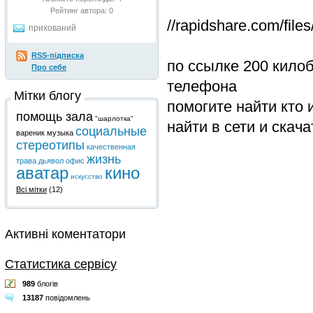
Рейтинг автора:
0
//rapidshare.com/fil
прихований
RSS-підписка
по ссылке 200 кило
Про себе
телефона
Мітки блогу
помогите найти кто 
помощь зала
"шарлотка"
найти в сети и скача
социальные
вареник
музыка
стереотипы
качественная
жизнь
трава
дьявол
офис
аватар
кино
искусство
Всі мітки
(12)
Активні коментатори
Статистика сервісу
989
блогів
13187
повідомлень