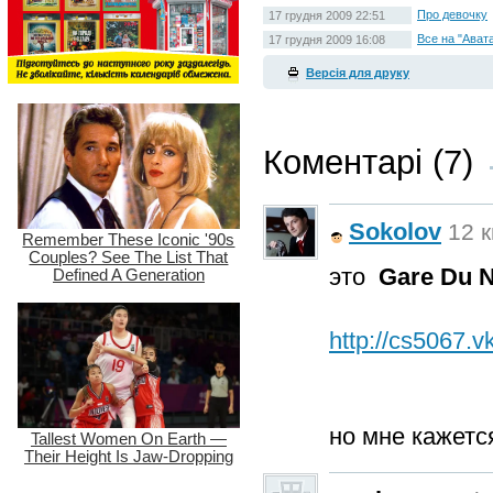
Про девочку
17 грудня 2009 22:51
Все на "Ават
17 грудня 2009 16:08
Версія для друку
Коментарі (7)
Sokolov
12 к
это
Gare
Du
N
http://cs5067.
но мне кажетс