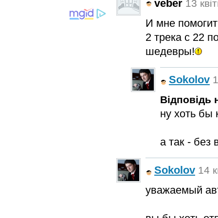
veber
13 квіт
И мне помогите
2 трека с 22 п
шедевры!
Sokolov
1
Відповідь н
ну хоть бы 
а так - без
Sokolov
14 к
уважаемый ав