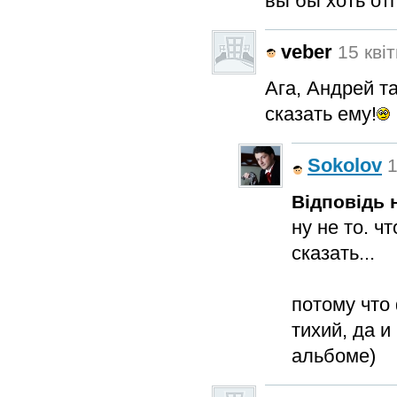
вы бы хоть от
veber
15 квіт
Ага, Андрей та
сказать ему!
Sokolov
1
Відповідь н
ну не то. ч
сказать...
потому что
тихий, да и
альбоме)