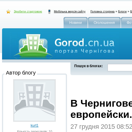
Зробити стартовою
Головна сторінка
»
Блоги
»
Б
Мобільна версія сайту
Новини
Оголошення
Фо
Пошук в блогах:
Автор блогу
В Чернигов
европейски.
27 грудня 2015 08:5
kurt1
Кількість переглядів: 10