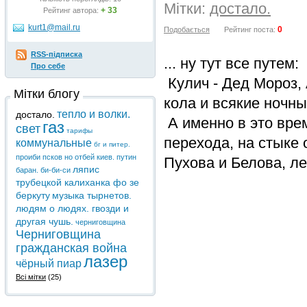
Мітки:
достало.
+ 33
Рейтинг автора:
kurt1@mail.ru
0
Подобається
Рейтинг поста:
RSS-підписка
... ну тут все путем:
Про себе
Кулич - Дед Мороз, 
Мітки блогу
кола и всякие ночны
тепло и волки.
достало.
А именно в это вре
газ
свет
тарифы
перехода, на стыке
коммунальные
бг и питер.
проиби псков но отбей киев. путин
Пухова и Белова, л
ляпис
баран. би-би-си
трубецкой калиханка фо зе
беркуту
музыка тырнетов.
людям о людях. гвозди и
другая чушь.
черниговщина
Черниговщина
гражданская война
лазер
чёрный пиар
Всі мітки
(25)