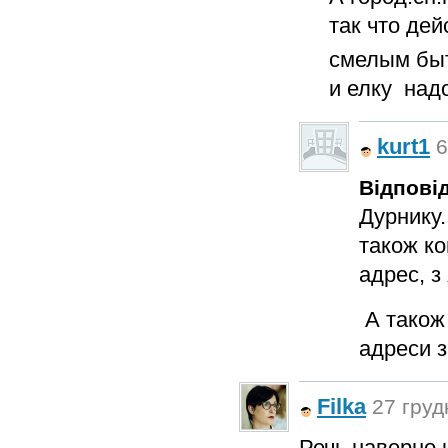
так что дей
смелым быт
и елку над
kurt1
6
Відповід
Дурнику.
також ко
адрес, з
А також 
адреси з
Filka
27 груд
Речь наверно 