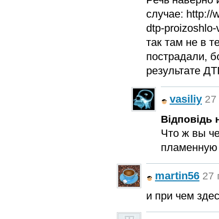
случае: http:/
dtp-proizoshlo
так там не в 
пострадали, б
результате ДТ
vasiliy
27 
Відповідь н
Что ж вы ч
пламенную 
martin56
27 
и при чем зде