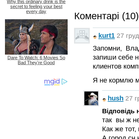
Коментарі (10)
kurt1
27 груд
Запомни, Влад
запиши себе н
клиентов комп
Я не кормлю м
hush
27 г
Відповідь н
так вы ж н
Как же тот
А город.сн