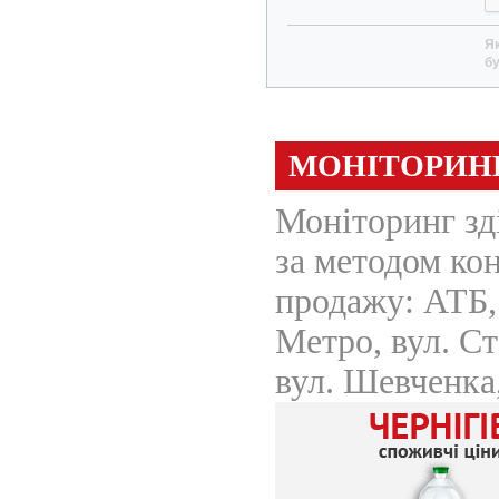
Як
бу