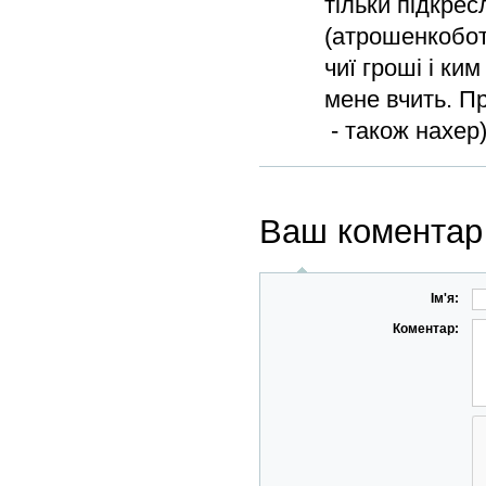
тільки підкрес
(атрошенкоботи
чиї гроші і ки
мене вчить. Пр
- також нахе
Ваш коментар
Ім'я:
Коментар: