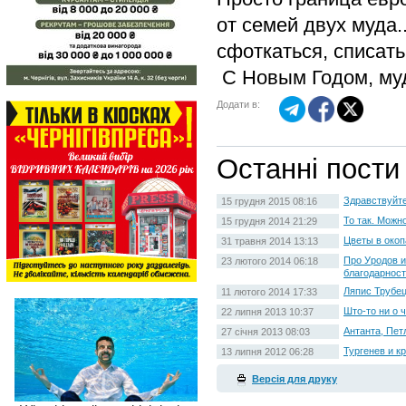
от семей двух муда.
сфоткаться, списат
С Новым Годом, му
Додати в:
Останні пости
Здравствуйте,
15 грудня 2015 08:16
То так. Можно
15 грудня 2014 21:29
Цветы в окоп
31 травня 2014 13:13
Про Уродов и
23 лютого 2014 06:18
благодарнос
Ляпис Трубецк
11 лютого 2014 17:33
Што-то ни о ч
22 липня 2013 10:37
Антанта, Пет
27 січня 2013 08:03
Тургенев и к
13 липня 2012 06:28
Версія для друку