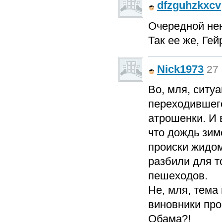
dfzguhzkxcv
Очередной не
Так ее же, Ге
Nick1973
27 
Во, мля, ситу
переходившего
атрошенки. И в
что дождь зим
происки жидом
разбили для то
пешеходов.
Не, мля, тема
виновники пр
Обама?!