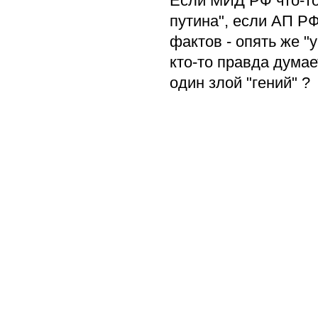
Если МИД РФ что-то 
путина", если АП Р
фактов - опять же "у
кто-то правда думае
один злой "гений" ?