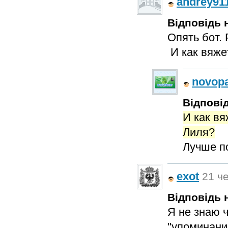
andrey91
Відповідь н
Опять бот.
И как вяже
novopa
Відповід
И как вя
Лиля?
Лучше п
exot
21 че
Відповідь н
Я не знаю ч
"упоминание