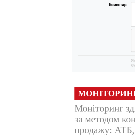
Коментар:
Як
бу