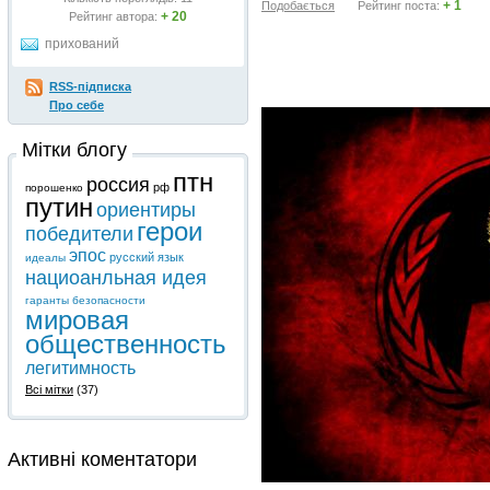
+ 1
Подобається
Рейтинг поста:
+ 20
Рейтинг автора:
прихований
RSS-підписка
Про себе
Мітки блогу
птн
россия
рф
порошенко
путин
ориентиры
герои
победители
эпос
русский язык
идеалы
нациоанльная идея
гаранты безопасности
мировая
общественность
легитимность
Всі мітки
(37)
Активні коментатори