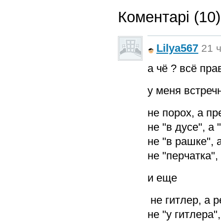
Коментарі (10)
Lilya567
21 ч
а чё ? всё пра
у меня встре
не порох, а п
не "в дусе", 
не "в рашке", 
не "перчатка", 
и еще
не гитлер, а 
не "у гитлера",