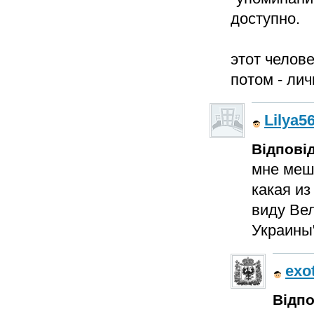
доступно.
этот челове
потом - ли
Lilya5
Відповід
мне меша
какая из
виду Ве
Украины".
exo
Відпо