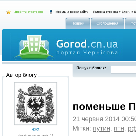
Зробити стартовою
Головна сторінка
»
Блоги
»
Б
Мобільна версія сайту
Новини
Оголошення
Фо
Пошук в блогах:
Автор блогу
поменьше П
21 червня 2014 00:
Мітки:
путин
,
птн
,
р
exot
Кількість переглядів: 11