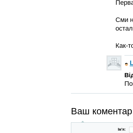
Перва
Сми н
остал
Как-то
L
Ві
Поэ
Ваш коментар
Ім'я: