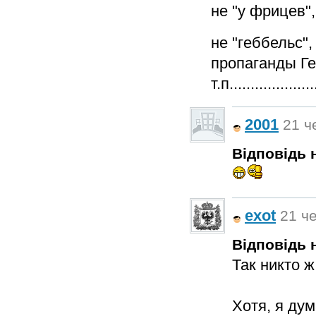
не "у фрицев",
не "геббельс"
пропаганды Герм
т.п.....................
2001
21 ч
Відповідь н
exot
21 че
Відповідь н
Так никто ж
Хотя, я ду