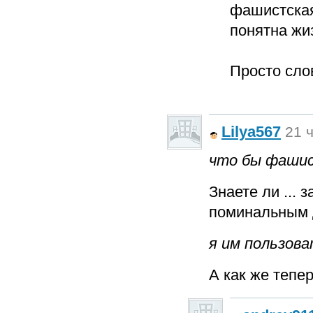
фашистская
понятна жи
Просто сло
Lilya567
21 ч
что бы фашис
Знаете ли ...
поминальным 
я им пользов
А как же тепе