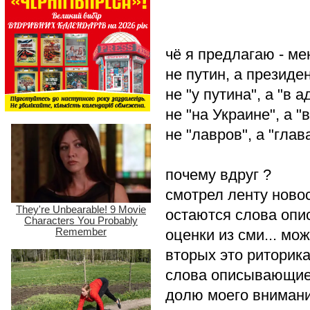
чё я предлагаю - м
не путин, а президе
не "у путина", а "в
не "на Украине", а "
не "лавров", а "глава
почему вдруг ?
смотрел ленту новос
остаются слова опи
оценки из сми... мож
вторых это риторик
слова описывающие
долю моего внимани