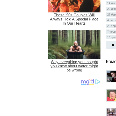
14 лис
29 лип
27 бер
4 лист
26 чер
7 черв
13 тра
Коме