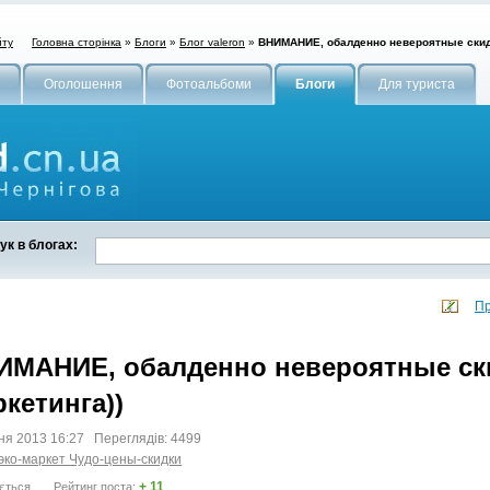
Головна сторінка
»
Блоги
»
Блог valeron
»
ВНИМАНИЕ, обалденно невероятные скидк
йту
Оголошення
Фотоальбоми
Блоги
Для туриста
к в блогах:
Пр
ИМАНИЕ, обалденно невероятные ски
кетинга))
тня 2013 16:27 Переглядів: 4499
эко-маркет Чудо-цены-скидки
+ 11
ється
Рейтинг поста: