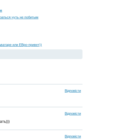
ым
заться чуть не побитым
Аватаре или ЕВро-привет))
Відповісти
Відповісти
ть)))
Відповісти