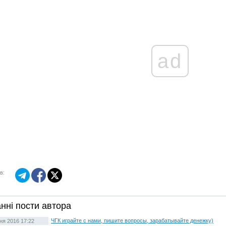
ad
в:
нні пости автора
ЧГК играйте с нами, пишите вопросы, зарабатывайте денежку)
ня 2016 17:22