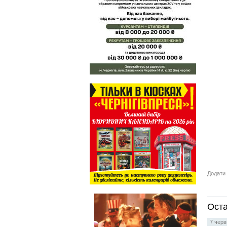
Додати 
Оста
7 черв