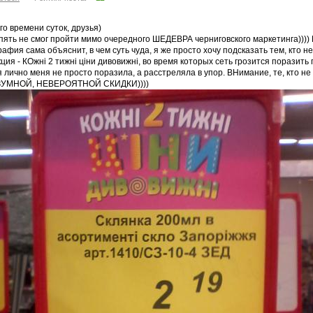
о времени суток, друзья)
ять не смог пройти мимо очередного ШЕДЕВРА черниговского маркетинга)))) И
афия сама объяснит, в чем суть чуда, я же просто хочу подсказать тем, кто не
кция - КОжні 2 тижні ціни дивовижні, во время которых сеть грозится порази
 лично меня не просто поразила, а расстреляла в упор. ВНимание, те, кто не з
ЗУМНОЙ, НЕВЕРОЯТНОЙ СКИДКИ))))