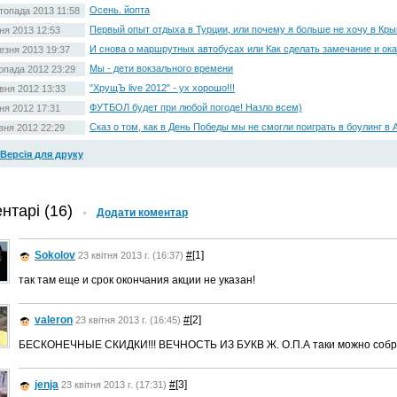
Осень. йопта
топада 2013 11:58
Первый опыт отдыха в Турции, или почему я больше не хочу в Кр
ня 2013 12:53
И снова о маршрутных автобусах или Как сделать замечание и ока
езня 2013 19:37
Мы - дети вокзального времени
опада 2012 23:29
"ХрущЪ live 2012" - ух хорошо!!!
вня 2012 13:33
ФУТБОЛ будет при любой погоде! Назло всем)
ня 2012 17:31
Сказ о том, как в День Победы мы не смогли поиграть в боулинг в 
вня 2012 22:29
Версія для друку
нтарі (16)
Додати коментар
Sokolov
#
[1]
23 квітня 2013 г. (16:37)
так там еще и срок окончания акции не указан!
valeron
#
[2]
23 квітня 2013 г. (16:45)
БЕСКОНЕЧНЫЕ СКИДКИ!!! ВЕЧНОСТЬ ИЗ БУКВ Ж. О.П.А таки можно собра
jenja
#
[3]
23 квітня 2013 г. (17:31)