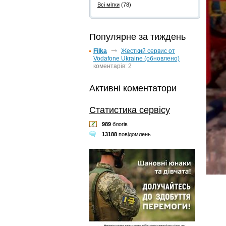
Всі мітки
(78)
Популярне за тиждень
Filka
Жесткий сервис от
Vodafone Ukraine (обновлено)
коментарів: 2
Активні коментатори
Статистика сервісу
989
блогів
13188
повідомлень