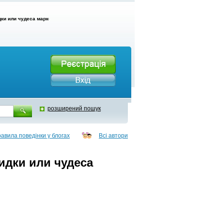
и или чудеса маркетинга))
розширений пошук
авила поведінки у блогах
Всі автори
дки или чудеса