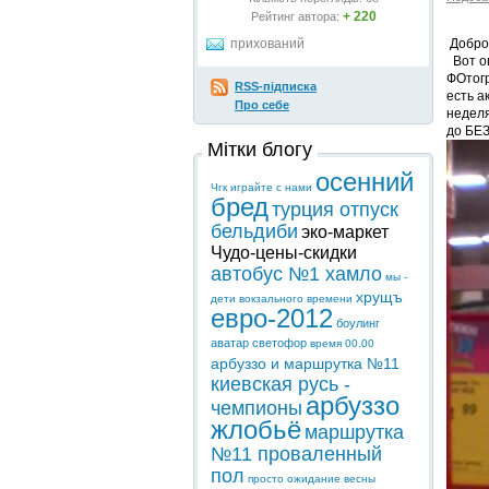
+ 220
Рейтинг автора:
прихований
Доброг
Вот оп
ФОтогр
RSS-підписка
есть а
Про себе
неделя
до БЕ
Мітки блогу
осенний
Чгк играйте с нами
бред
турция отпуск
бельдиби
эко-маркет
Чудо-цены-скидки
автобус №1 хамло
мы -
хрущъ
дети вокзального времени
евро-2012
боулинг
аватар светофор
время 00.00
арбуззо и маршрутка №11
киевская русь -
арбуззо
чемпионы
жлобьё
маршрутка
№11 проваленный
пол
просто ожидание весны