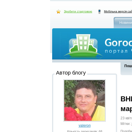
Зробити стартовою
Мобільна версія са
Новини
Пошу
Автор блогу
ВН
мар
23 кві
Мітки:
valeron
Подоба
Кількість переглядів: 68