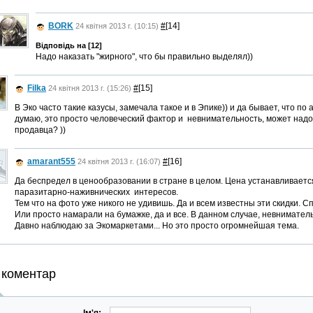
BORK
#
[14]
24 квітня 2013 г. (10:15)
Відповідь на [12]
Надо наказать "жирного", что бы правильно выделял))
Filka
#
[15]
24 квітня 2013 г. (15:26)
В Эко часто такие казусы, замечала такое и в Эпике)) и да бывает, что по
думаю, это просто человеческий фактор и невнимательность, может над
продавца? ))
amarant555
#
[16]
24 квітня 2013 г. (16:07)
Да беспредел в ценообразовании в стране в целом. Цена устанавливаетс
паразитарно-наживнических интересов.
Тем что на фото уже никого не удивишь. Да и всем известны эти скидки. С
Или просто намарали на бумажке, да и все. В данном случае, невниматель
Давно наблюдаю за Экомаркетами... Но это просто огромнейшая тема.
 коментар