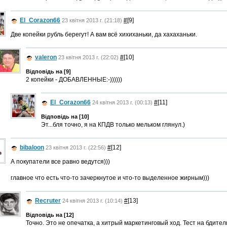
El_Corazon66
#
[9]
23 квітня 2013 г. (21:18)
Две копейки рубль берегут! А вам всё хихиханьки, да хахаханьки.
valeron
#
[10]
23 квітня 2013 г. (22:02)
Відповідь на [9]
2 копейки - ДОБАВЛЕННЫЕ:-))))))
El_Corazon66
#
[11]
24 квітня 2013 г. (00:13)
Відповідь на [10]
Эт...бля точно, я на КПДВ только мельком глянул.)
bibaloon
#
[12]
23 квітня 2013 г. (22:56)
А покупатели все равно ведутся)))
главное что есть что-то зачеркнутое и что-то выделенное жирным)))
Recruter
#
[13]
24 квітня 2013 г. (10:14)
Відповідь на [12]
Точно. Это не опечатка, а хитрый маркетинговый ход. Тест на бдите