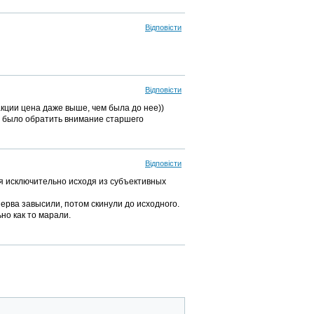
Відповісти
Відповісти
 акции цена даже выше, чем была до нее))
о было обратить внимание старшего
Відповісти
я исключительно исходя из субъективных
перва завысили, потом скинули до исходного.
но как то марали.