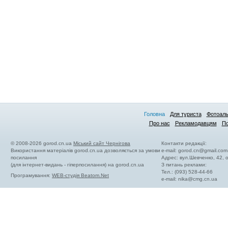
Головна
Для туриста
Фотоал
Про нас
Рекламодавцям
По
© 2008-2026 gorod.cn.ua
Міський сайт Чернігова
Контакти редакції:
Використання матеріалів gorod.cn.ua дозволяється за умови
e-mail:
gorod.cn@gmail.com
посилання
Адрес: вул.Шевченко, 42,
(для інтернет-видань - гіперпосилання) на gorod.cn.ua
З питань реклами:
Тел.: (093) 528-44-66
Програмування:
WEB-студія Beatom.Net
e-mail:
nika@cmg.cn.ua