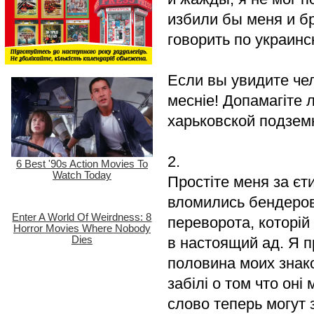
избили бы меня и б
говорить по украинс
Если вы увидите чел
меснiе! Допамагiте л
харьковской подзем
2.
Простіте меня за єти
вломились бендеровц
переворота, которій
в настоящий ад. Я пр
половина моих знако
забілі о том что оні
слово теперь могут 