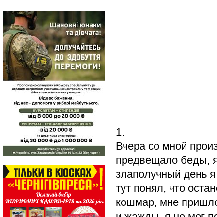
1.
Вчера со мной произ
предвещало беды, я
злаполучный день я
тут понял, что оста
кошмар, мне пришлос
и жажды, я не мог п