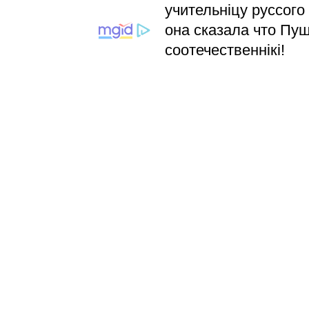
учительніцу руссого
она сказала что Пуш
соотечественнікі!