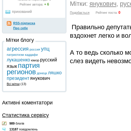
Мітки:
янукович
,
рус
+ 6
Рейтинг автора:
прихований
0
Подобається
Рейтинг поста:
RSS-підписка
Правильно депутаты
Про себе
вздохнет легко и во
Мітки блогу
агрессия
упц
россия
А то ведь сколько м
патриотизм
каддафи
слез видеть невозмо
лукашенко
русский
юмор
партия
язык
регионов
ляшко
донецк
президент
янукович
Всі мітки
(13)
Активні коментатори
Статистика сервісу
989
блогів
13187
повідомлень