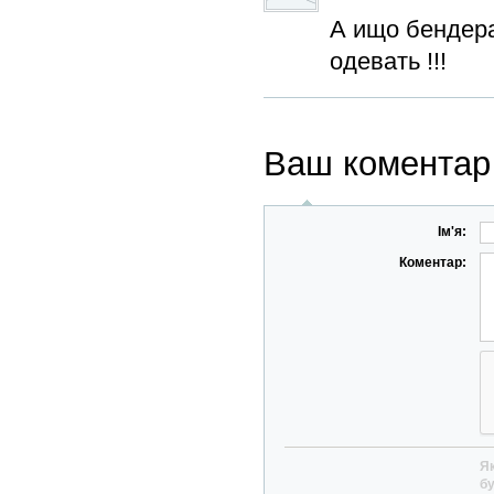
А ищо бендер
одевать !!!
Ваш коментар
Ім'я:
Коментар:
Як
бу