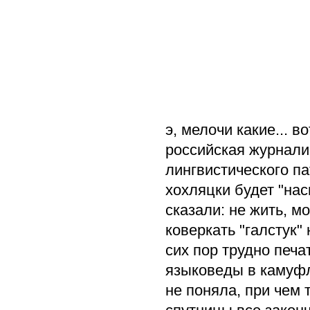
э, мелочи какие... в
российская журнали
лингвистического п
хохляцки будет "нас
сказали: не жить, м
коверкать "галстук"
сих пор трудно печа
языковеды в камуфля
не поняла, при чем 