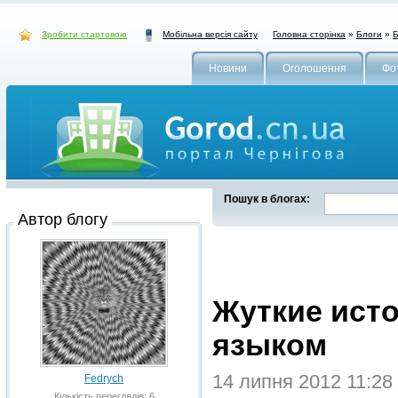
Зробити стартовою
Головна сторінка
»
Блоги
»
Б
Мобільна версія сайту
Новини
Оголошення
Фо
Пошук в блогах:
Автор блогу
Жуткие исто
языком
14 липня 2012 11:28
Fedrych
Кількість переглядів: 6