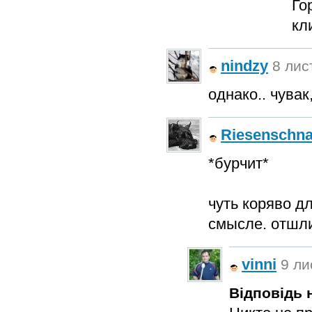
Го
кл
nindzy
8 лис
однако.. чува
Riesenschna
*бурчит*
чуть коряво д
смысле. отшл
vinni
9 ли
Відповідь н