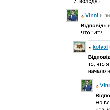
и, володя?
Vinni
6 ли
Відповідь н
Что "И"?
kotval
Відповід
то, что 
начало 
Vin
Відпо
На вс
новые