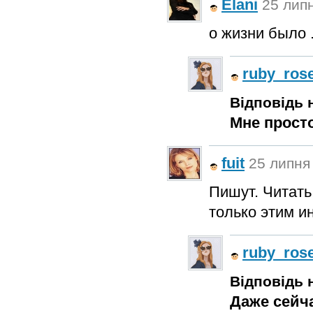
Elani
25 липн
о жизни было .
ruby_ros
Відповідь н
Мне просто
fuit
25 липня 
Пишут. Читать
только этим и
ruby_ros
Відповідь н
Даже сейча