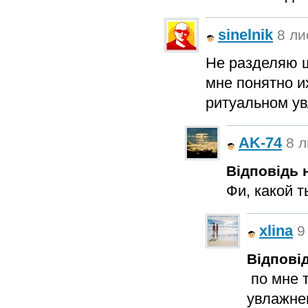
sinelnik
8 ли
Не разделяю щ
мне понятно и
ритуальном у
AK-74
8 л
Відповідь н
Фи, какой 
xlina
9
Відповід
по мне т
увлажнен