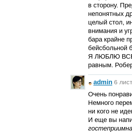
в сторону. Пр
непонятных др
целый стол, и
внимания и уг
бара крайне п
бейсбольной б
Я ЛЮБЛЮ ВСЕХ
равным. Робе
admin
6 лист
Очень понрави
Немного пере
ни кого не ид
И еще вы нап
гостеприимна