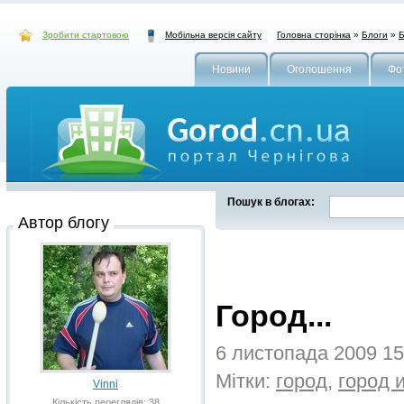
Зробити стартовою
Головна сторінка
»
Блоги
»
Б
Мобільна версія сайту
Новини
Оголошення
Фо
Пошук в блогах:
Автор блогу
Город...
6 листопада 2009 1
Мітки:
город
,
город 
Vinni
Кількість переглядів: 38