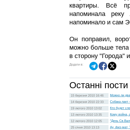
квартиры. Всё п
напоминала реку 
напоминало и сам Эн
Он поправил, ворот
можно больше тела 
в сторону "Города" 
Додати в:
Останні пости
Можно ли два
15 березня 2010 16:46
Собака лает -
14 березня 2010 22:33
Кто будет с
19 лютого 2010 13:02
Кому война, а
13 лютого 2010 13:35
"День Св.Вал
12 лютого 2010 12:05
Ау, физ-мат, 
25 січня 2010 13:13