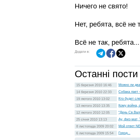
Ничего не свято!
Нет, ребята, всё не 
Всё не так, ребята..
Додати в:
Останні пости
Можно ли два
15 березня 2010 16:46
Собака лает -
14 березня 2010 22:33
Кто будет с
19 лютого 2010 13:02
Кому война, а
13 лютого 2010 13:35
"День Св.Вал
12 лютого 2010 12:05
Ау, физ-мат, 
25 січня 2010 13:13
Мой ответ NE
8 листопада 2009 20:02
Город...
6 листопада 2009 15:54