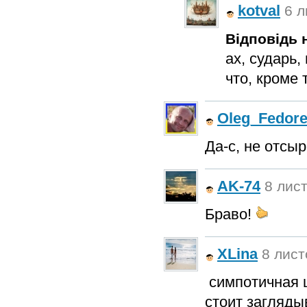
kotval
6 л
Відповідь н
ах, сударь,
что, кроме 
Oleg_Fedor
Да-с, не отсы
AK-74
8 лист
Браво!
XLina
8 лист
симпотичная ша
стоит загляды