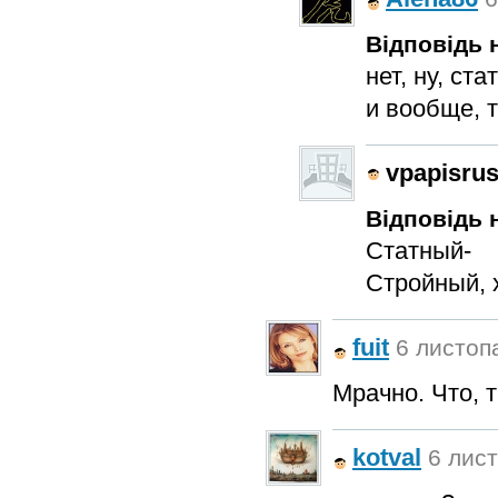
Відповідь н
нет, ну, ст
и вообще, т
vpapisru
Відповідь н
Статный-
Стройный, 
fuit
6 листопа
Мрачно. Что, 
kotval
6 лист