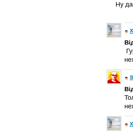
Ну да,
x
Ві
Гу
не
s
Ві
То
не
x