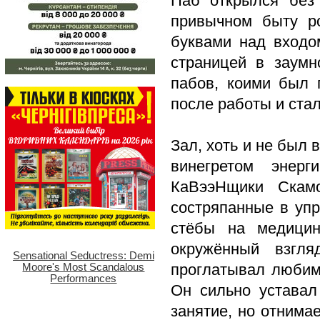
Паб открылся без
привычном быту р
буквами над входом
страницей в заумн
пабов, коими был 
после работы и стал
Зал, хоть и не был
винегретом энер
КаВээНщики Скамо
состряпанные в упр
стёбы на медицин
окружённый взгля
проглатывал любим
Он сильно уставал
занятие, но отнима