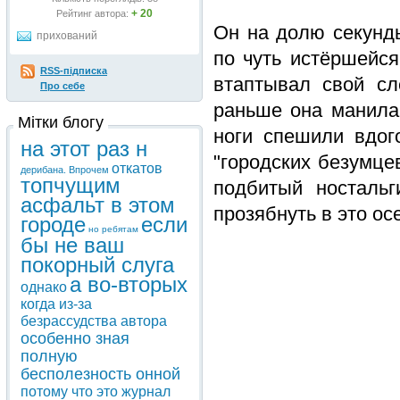
+ 20
Рейтинг автора:
Он на долю секунды
прихований
по чуть истёршейся
RSS-підписка
втаптывал свой сл
Про себе
раньше она манила 
Мітки блогу
ноги спешили вдог
на этот раз н
"городских безумцев
откатов
дерибана. Впрочем
топчущим
подбитый носталь
асфальт в этом
прозябнуть в это осе
городе
если
но ребятам
бы не ваш
покорный слуга
а во-вторых
однако
когда из-за
безрассудства автора
особенно зная
полную
бесполезность онной
потому что это журнал