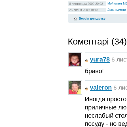
Мой ответ NE
8 листопада 2009 20:02
День памяти 
25 липня 2009 18:18
Версія для друку
Коментарі (34)
yura78
6 лис
браво!
valeron
6 ли
Иногда просто
приличные люд
неслабый стол
посуду - но ве