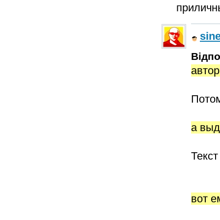
приличны
sine
Відпо
автор
Потом
а выд
Текст
вот е