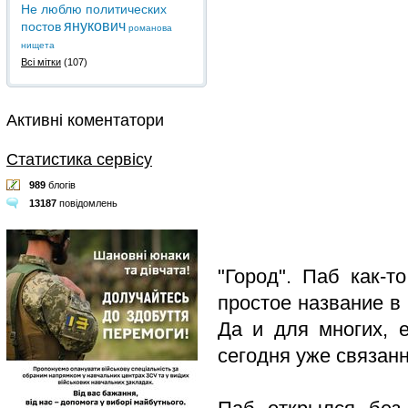
Не люблю политических
янукович
постов
романова
нищета
Всі мітки
(107)
Активні коментатори
Статистика сервісу
989
блогів
13187
повідомлень
"Город". Паб как-т
простое название в
Да и для многих, 
сегодня уже связан