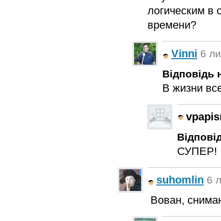
логическим в 
времени?
Vinni
6 ли
Відповідь н
В жизни вс
vpapis
Відповід
СУПЕР!
suhomlin
6 
Вован, снимаю