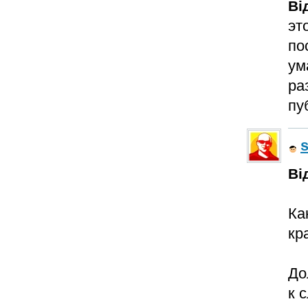
Ві
эт
по
ум
ра
пу
s
Ві
Ка
кр
До
к с