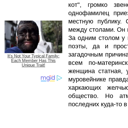
кот", громко зве
однофамилец прие
местную публику.
между столами. Он 
За одним столом у 
поэты, да и прос
загадочным причина
всем по-материнс
женщина статная, 
муровейнике правд
харкающих желчь
общество. Но ат
последних куда-то в