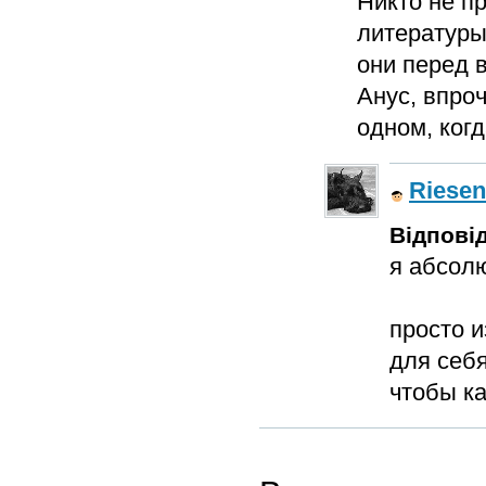
Никто не п
литературы
они перед в
Анус, впро
одном, ког
Riese
Відповід
я абсолю
просто 
для себя
чтобы ка