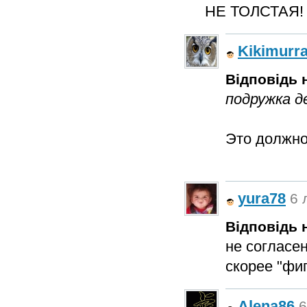
НЕ ТОЛСТАЯ! А
Kikimurr
Відповідь н
подружка д
Это должно
yura78
6 
Відповідь н
не согласен
скорее "фиг
Alena86
6