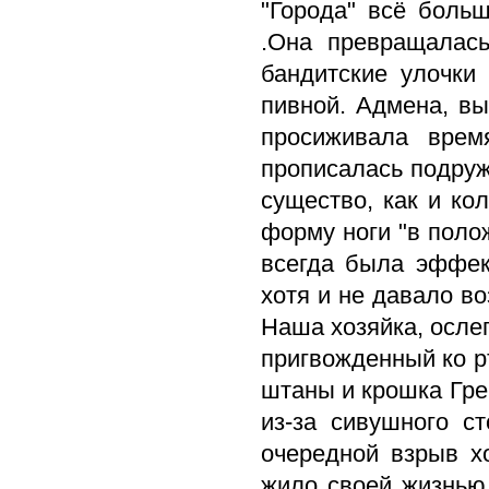
"Города" всё боль
.Она превращалас
бандитские улочки
пивной. Адмена, в
просиживала врем
прописалась подруж
существо, как и ко
форму ноги "в поло
всегда была эффек
хотя и не давало в
Наша хозяйка, осле
пригвожденный ко р
штаны и крошка Грем
из-за сивушного с
очередной взрыв х
жило своей жизнью 