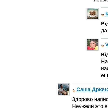
k
Ві
да
v
Ві
На
на
ещ
Саша Дрюч
Здорово напи
Неужели это в