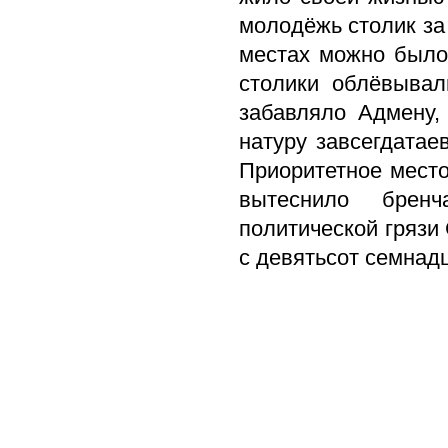
молодёжь столик за
местах можно было у
столики облёвывал
забавляло Адмену,
натуру завсегдатае
Приоритетное место
вытеснило брен
политической грязи 
с девятьсот семнад