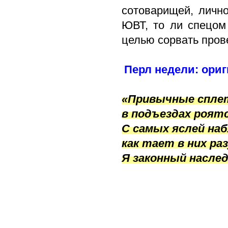
сотоварищей, лично
ЮВТ, то ли спецом 
целью сорвать пров
Перл недели: ориг
«Привычные спле
в подъездах роятс
С самых яслей на
как тает в них ра
Я законный насле