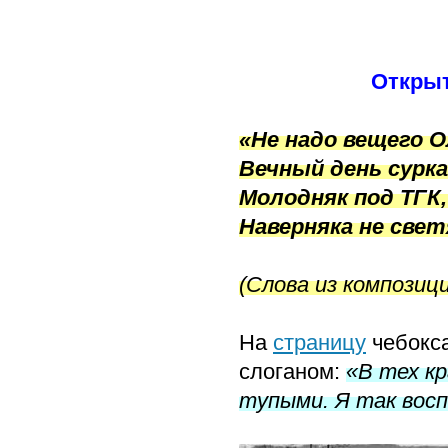
Открыт
«Не надо вещего Ол
Вечный день сурка
Молодняк под ТГК,
Наверняка не свет
(Слова из композиц
На
страницу
чебокс
слоганом:
«В тех кр
тупыми. Я так вос