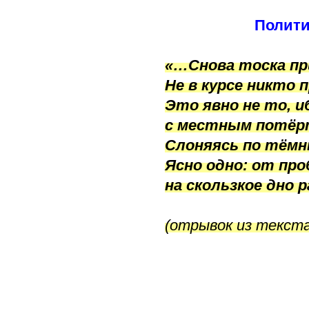
Полити
«…Снова тоска пр
Не в курсе никто п
Это явно не то, и
с местным потё
Слоняясь по тём
Ясно одно: от пр
на скользкое дн
(отрывок из текста