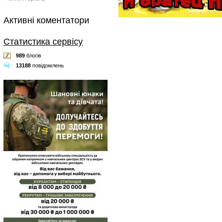
Активні коментатори
Статистика сервісу
989
блогів
13188
повідомлень