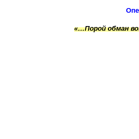
Опе
«…Порой обман во