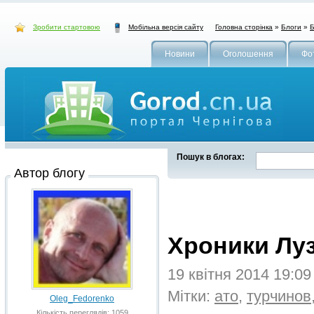
Зробити стартовою
Головна сторінка
»
Блоги
»
Б
Мобільна версія сайту
Новини
Оголошення
Фо
Пошук в блогах:
Автор блогу
Хроники Лу
19 квітня 2014 19:0
Мітки:
ато
,
турчинов
Oleg_Fedorenko
Кількість переглядів: 1059