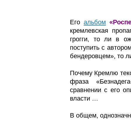
Его
альбом
«Росп
кремлевская пропа
грогги, то ли в о
поступить с авторо
бендеровцем», то л
Почему Кремлю текс
фраза «Безнадега
сравнении с его о
власти …
В общем, однозначн