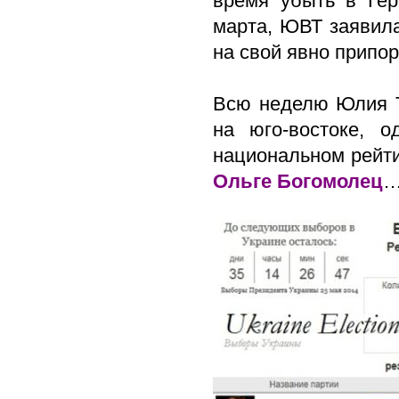
время убыть в Гер
марта, ЮВТ заявила
на свой явно прип
Всю неделю Юлия Т
на юго-востоке, 
национальном рейт
Ольге Богомолец