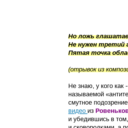
Но ложь глашатае
Не нужен третий 
Пятая точка обл
(отрывок из композ
Не знаю, у кого как 
называемой «антите
смутное подозрение
видео
из
Ровеньков
и убедившись в том
и сковородками, а п