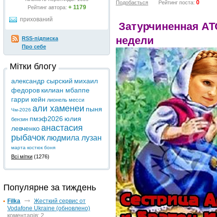
0
Подобається
Рейтинг поста:
+ 1179
Рейтинг автора:
прихований
Затурчиненная АТ
недели
RSS-підписка
Про себе
Мітки блогу
александр сырский
михаил
федоров
килиан мбаппе
гарри кейн
лионель месси
али хаменеи
пыня
Чм-2026
пмэф2026
юлия
бензин
анастасия
левченко
рыбачок
людмила лузан
марта костюк
боня
Всі мітки
(1276)
Популярне за тиждень
Filka
Жесткий сервис от
Vodafone Ukraine (обновлено)
коментарів: 2