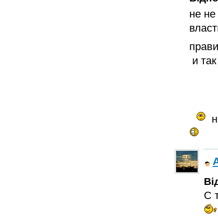
не не 
власт
прави
и так 
н
Ві
С 