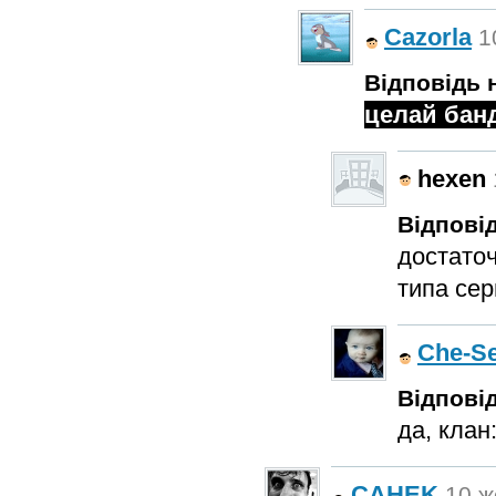
Cazorla
1
Відповідь н
целай бан
hexen
Відповід
достаточ
типа се
Che-S
Відповід
да, клан:
CAHEK
10 ж