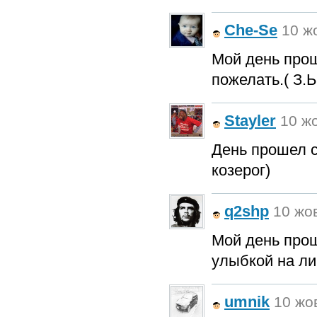
Che-Se
10 жо
Мой день прош
пожелать.( З.Ы
Stayler
10 жо
День прошел 
козерог)
q2shp
10 жов
Мой день прош
улыбкой на ли
umnik
10 жов