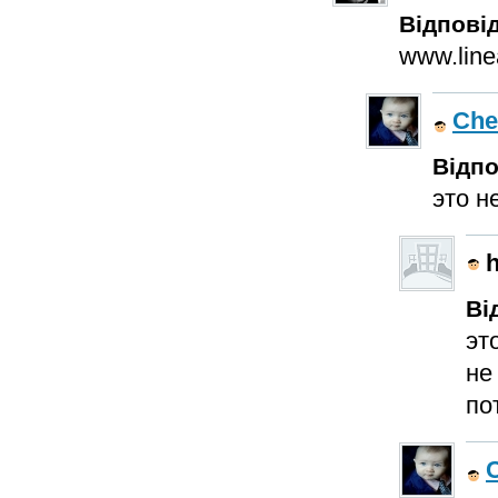
Відповід
www.lin
Che
Відпо
это не
Ві
эт
не
по