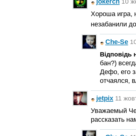
jokercn
10 ж
Хороша игра, 
незабанили до
Che-Se
10
Відповідь н
бан?) всег
Дефо, его з
отчаялся, 
jetpix
11 жовт
Уважаемый Че
рассказать нам