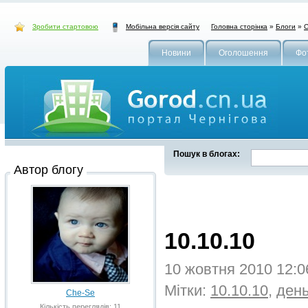
Зробити стартовою
Головна сторінка
»
Блоги
»
C
Мобільна версія сайту
Новини
Оголошення
Фо
Пошук в блогах:
Автор блогу
10.10.10
10 жовтня 2010 12:
Мітки:
10.10.10
,
день
Che-Se
Кількість переглядів: 11