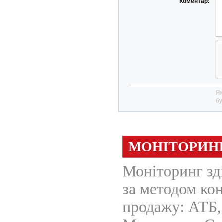
Коментар:
Як
бу