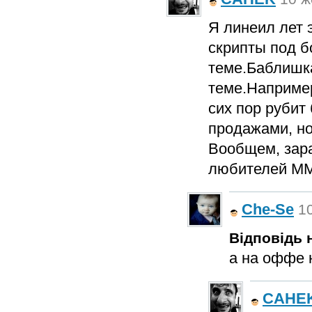
Я линеил лет 
скрипты под б
теме.Баблишка
теме.Например
сих пор рубит
продажами, но
Вообщем, зара
любителей M
Che-Se
10
Відповідь н
а на оффе 
CAHE