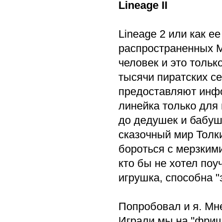
Lineage II
Lineage 2 или как е
распространенных М
человек и это толь
тысячи пиратских с
предоставляют инфо
линейка только для 
до дедушек и бабуше
сказочный мир Толк
бороться с мерзкими
кто бы не хотел поу
игрушка, способна "
Попробовал и я. Мне
Играли мы на "фриш