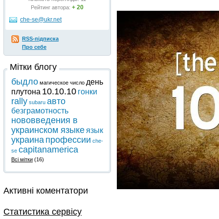
+ 20
Рейтинг автора:
che-se@ukr.net
RSS-підписка
Про себе
Мітки блогу
быдло
день
магическое число
10.10.10
плутона
гонки
rally
авто
subaru
безграмотность
нововведения в
украинском языке
язык
украина
профессии
che-
capitanamerica
se
Всі мітки
(16)
Активні коментатори
Статистика сервісу