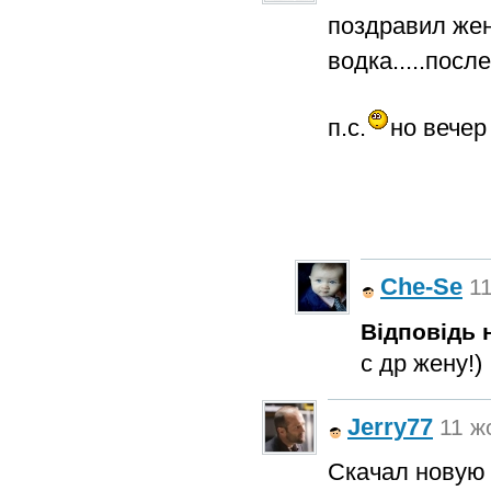
поздравил жен
водка.....посл
п.с.
но вечер
Che-Se
11
Відповідь н
с др жену!)
Jerry77
11 ж
Скачал новую 