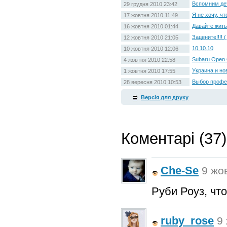
Вспомним дет
29 грудня 2010 23:42
Я не хочу, чт
17 жовтня 2010 11:49
Давайте жить
16 жовтня 2010 01:44
Зацените!!!!
12 жовтня 2010 21:05
10.10.10
10 жовтня 2010 12:06
Subaru Open 
4 жовтня 2010 22:58
Украина и но
1 жовтня 2010 17:55
Выбор профес
28 вересня 2010 10:53
Версія для друку
Коментарі (37)
Che-Se
9 жов
Руби Роуз, чт
ruby_rose
9 