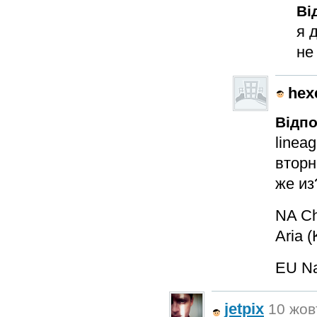
Ві
я 
не
hex
Відпо
linea
вторн
же из
NA Ch
Aria 
EU Na
jetpix
10 жовт