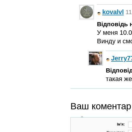
kovalvl
11
Відповідь н
У меня 10.
Винду и см
Jerry7
Відповід
такая же
Ваш коментар
Ім'я: