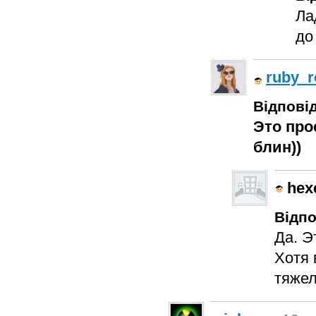
Ла
до
ruby_r
Відповід
Это прос
блин))
hex
Відпо
Да. Э
Хотя 
тяжел