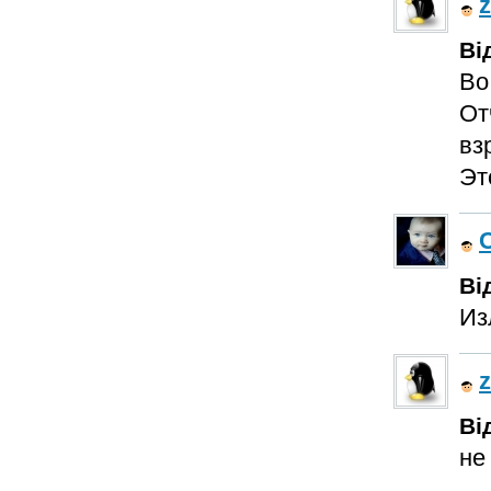
Ві
Во
От
вз
Эт
Ві
Из
Ві
не 