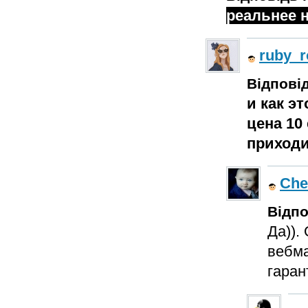
реальнее н
ruby_r
Відповід
и как э
цена 10
приходи
Che
Відпо
Да)).
вебма
гаран