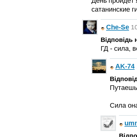
День пройдёт 
сатанинские г
Che-Se
10
Відповідь н
ГД - сила, 
AK-74
Відповід
Путаешь 
Сила она
umn
Відпо