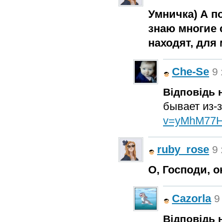
Умничка) А по
знаю многие 
находят, для 
Che-Se
9 
Відповідь н
бывает из-
v=yMhM77H
ruby_rose
9 
О, Господи, 
Cazorla
9
Відповідь н