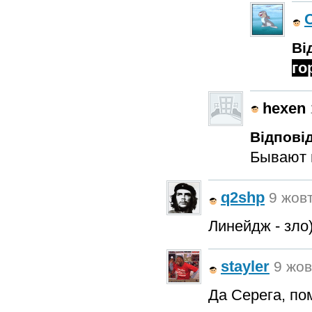
Ві
го
hexen
Відповід
Бывают 
q2shp
9 жовт
Линейдж - зло
stayler
9 жов
Да Серега, по