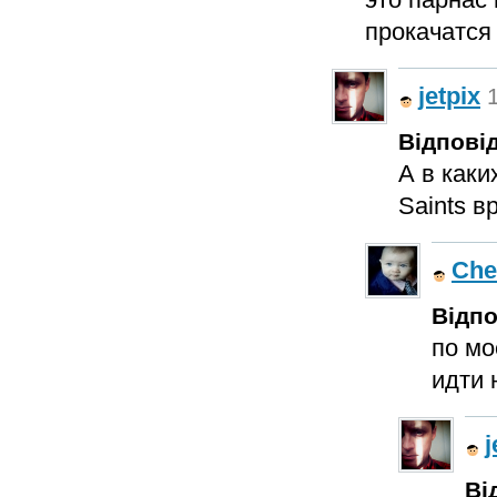
прокачатся 
jetpix
Відповід
А в каки
Saints в
Che
Відпо
по мо
идти 
j
Ві