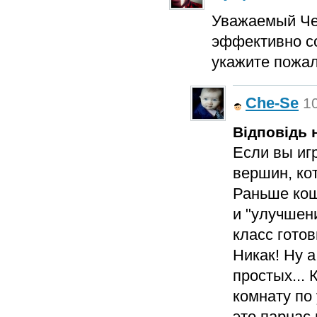
Уважаемый ЧеСе
эффективно со
укажите пожал
Che-Se
10
Відповідь н
Если вы игр
вершин, ко
Раньше кош
и "улучшен
класс готов
Никак! Ну а
простых...
комнату по 
это парнас