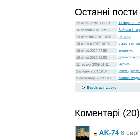
Останні пости
14 червня - 
12 червня 2010 12:53
Вийшло інтер
16 травня 2010 13:17
питання
13 березня 2010 14:01
о жертвах, п
18 лютого 2010 16:15
згадаємо
19 січня 2010 22:58
дружити зі со
19 січня 2010 21:53
музика
11 грудня 2009 01:11
Іраклі Дзнел
2 грудня 2009 18:34
Кавова мудрі
9 листопада 2009 16:16
Версія для друку
Коментарі (20)
AK-74
6 серп