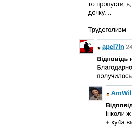
то пропустить,
дочку....
Трудоголизм -
apel7in
24
Відповідь н
Благодарнос
получилось
AmWil
Відповід
інколи ж
+ ку4а в