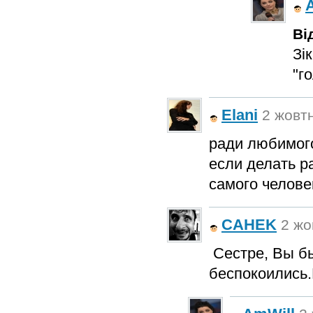
Ві
Зі
"г
Elani
2 жовтн
ради любимого
если делать ра
самого челове
CAHEK
2 жо
Сестре, Вы бы
беспокоились.