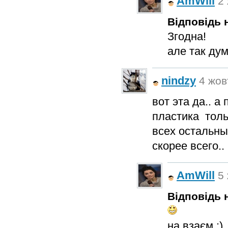
AmWill
2 
Відповідь н
Згодна!
але так ду
nindzy
4 жов
вот эта да.. 
пластика толь
всех остальны
скорее всего..
AmWill
5 
Відповідь н
на взаєм :)