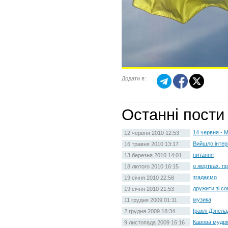
Додати в:
Останні пости
14 червня - 
12 червня 2010 12:53
Вийшло інтер
16 травня 2010 13:17
питання
13 березня 2010 14:01
о жертвах, п
18 лютого 2010 16:15
згадаємо
19 січня 2010 22:58
дружити зі со
19 січня 2010 21:53
музика
11 грудня 2009 01:11
Іраклі Дзнел
2 грудня 2009 18:34
Кавова мудрі
9 листопада 2009 16:16