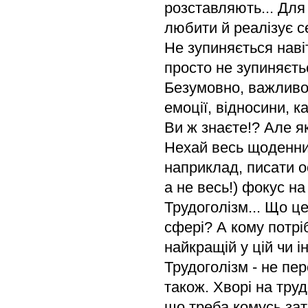
розставляють... Для
любити й реалізує се
Не зупиняється наві
просто не зупиняєть
Безумовно, важливо 
емоції, відносини, к
Ви ж знаєте!? Але я
Нехай весь щоденник
наприклад, писати ос
а не весь!) фокус на 
Трудоголізм... Що ц
сфері? А кому потріб
найкращій у цій чи 
Трудоголізм - не пе
також. Хворі на тру
що треба комусь зат