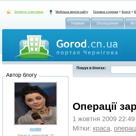
Зробити стартовою
Головна сторінка
»
Блоги
»
Б
Мобільна версія сайту
Новини
Оголошення
Фо
Пошук в блогах:
Автор блогу
Операції зар
1 жовтня 2009 22:4
Мітки:
краса
,
операц
AmWill
Кількість переглядів: 32