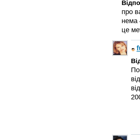
Відпо
про в
нема 
це м
f
Ві
По
ві
ві
20