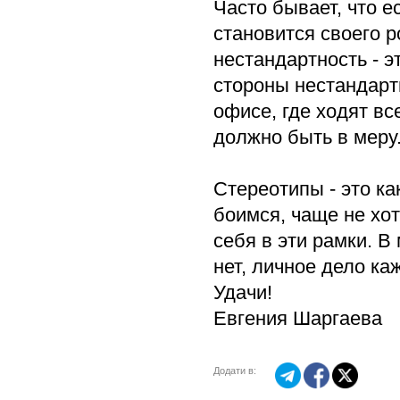
Часто бывает, что е
становится своего р
нестандартность - э
стороны нестандарт
офисе, где ходят вс
должно быть в меру
Стереотипы - это ка
боимся, чаще не хот
себя в эти рамки. В
нет, личное дело ка
Удачи!
Евгения Шаргаева
Додати в: