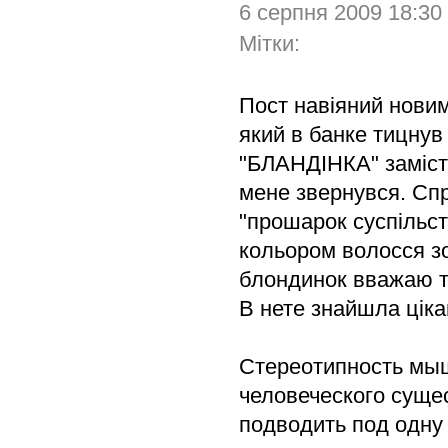
6 серпня 2009 18:30
Мітки:
Пост навіяний новим
який в банке тицнув
"БЛАНДІНКА" замість
мене звернувся. Сп
"прошарок суспільст
кольором волосся зо
блондинок вважаю т
В нете знайшла цікав
Стереотипность мыш
человеческого суще
подводить под одну 