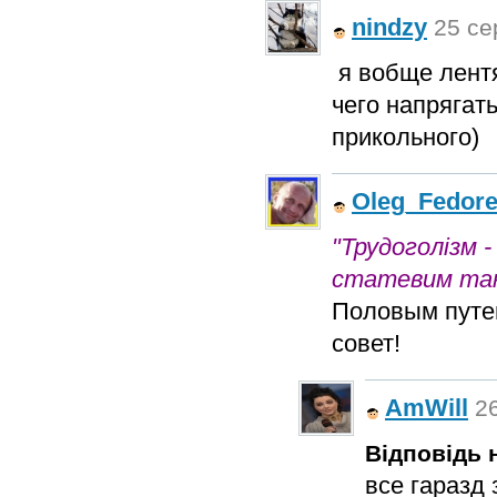
nindzy
25 се
я вобще лентя
чего напрягать
прикольного)
Oleg_Fedor
"Трудоголізм 
статевим та
Половым путем
совет!
AmWill
26
Відповідь н
все гаразд