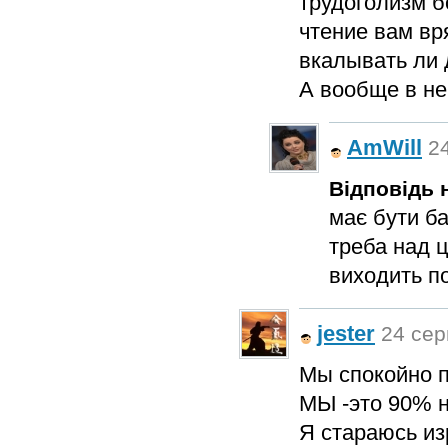
трудоголизм б
чтение вам вр
вкалывать ли 
А вообще в не
AmWill
24
Відповідь н
має бути б
треба над 
виходить по
jester
24 сер
Мы спокойно п
МЫ -это 90% 
Я стараюсь изр