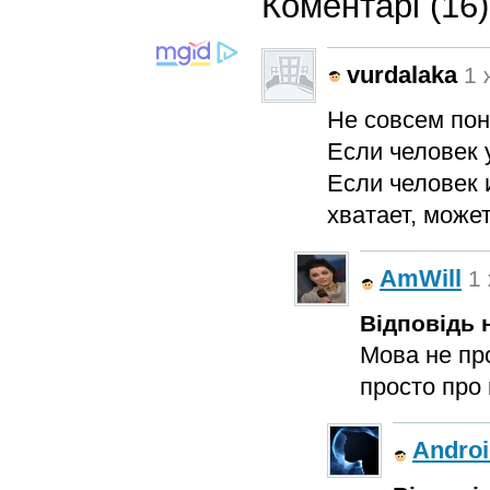
Коментарі (16)
vurdalaka
1 
Не совсем поня
Если человек 
Если человек и
хватает, может
AmWill
1 
Відповідь н
Мова не про
просто про 
Andro