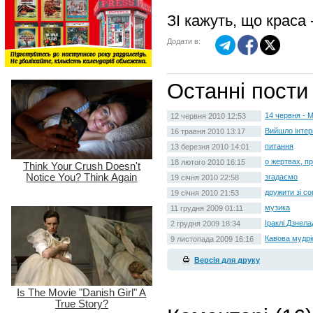
ЗІ кажуть, що краса 
Додати в:
Останні пости
14 червня - 
12 червня 2010 12:53
Вийшло інтер
16 травня 2010 13:17
питання
13 березня 2010 14:01
о жертвах, п
18 лютого 2010 16:15
згадаємо
19 січня 2010 22:58
дружити зі со
19 січня 2010 21:53
музика
11 грудня 2009 01:11
Іраклі Дзнел
2 грудня 2009 18:34
Кавова мудрі
9 листопада 2009 16:16
Версія для друку