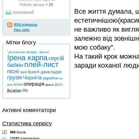
+ 20
Рейтинг автора:
Все життя думала, 
прихований
естетичнішою(красив
RSS-підписка
не важливо як вигля
Про себе
залежно від зовнішн
Мітки блогу
мою собаку".
"деснянська правда - вільна"
На такий крок можна
Ірена карпа
сергій
плей-лист
заради коханої люди
бабкін
пісні
Іраклі дзнеладзе
трекі
грузія
Чернігів
україна
не
операція
tennis
фото
моє
краса
Всі мітки
(31)
Активні коментатори
Статистика сервісу
989
блогів
13187
повідомлень