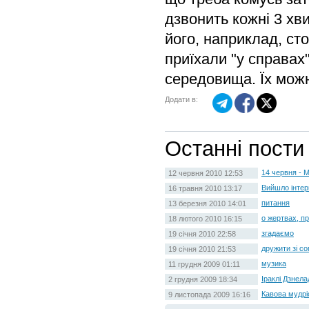
дзвонить кожні 3 хв
його, наприклад, сто
приїхали "у справах
середовища. Їх можн
Додати в:
Останні пости
14 червня - 
12 червня 2010 12:53
Вийшло інтер
16 травня 2010 13:17
питання
13 березня 2010 14:01
о жертвах, п
18 лютого 2010 16:15
згадаємо
19 січня 2010 22:58
дружити зі со
19 січня 2010 21:53
музика
11 грудня 2009 01:11
Іраклі Дзнел
2 грудня 2009 18:34
Кавова мудрі
9 листопада 2009 16:16