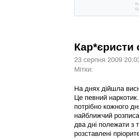
Як
бу
Кар*єристи с
23 серпня 2009 20:
Мітки:
На днях дійшла висн
Це певний наркотик.
потрібно кожного дн
найближчий розписан
два дні полежати з
розставлені пріорите