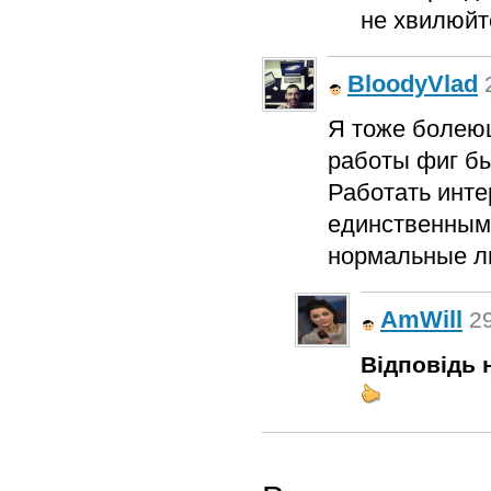
не хвилюй
BloodyVlad
Я тоже болею
работы фиг бы
Работать инте
единственным 
нормальные лю
AmWill
29
Відповідь н