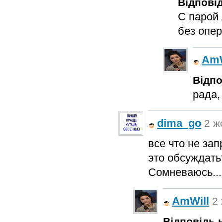
Відповід
С парой
без опера
AmW
Відпо
рада,
dima_go
2 ж
все что не за
это обсуждать
Сомневаюсь...
AmWill
2 
Відповідь н