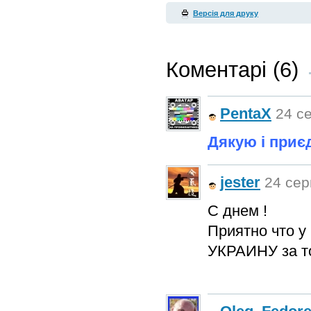
Версія для друку
Коментарі (6)
PentaX
24 се
Дякую і приєд
jester
24 сер
С днем !
Приятно что у
УКРАИНУ за то