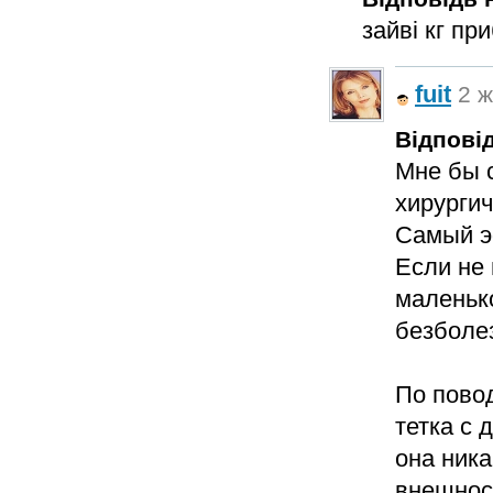
зайві кг пр
fuit
2 ж
Відповід
Мне бы 
хирургич
Самый э
Если не 
маленько
безболе
По пово
тетка с
она ника
внешност