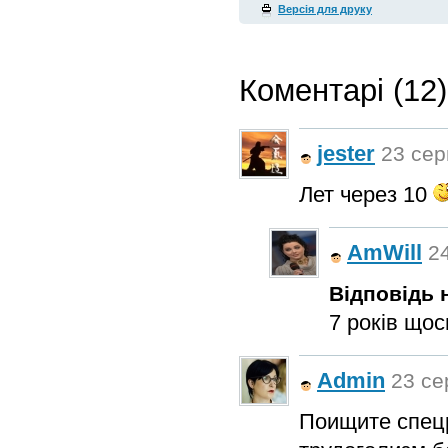
Версія для друку
Коментарі (12)
jester
23 сер
Лет через 10
AmWill
24
Відповідь н
7 років щос
Admin
23 се
Поищите спецр