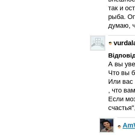
так и ос
рыба. Оп
думаю, ч
vurdal
Відповід
А вы уве
Что вы б
Или вас 
, что ва
Если моз
счастья"
AmW