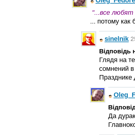
Oleg_Fedor
"...все любя
... потому ка
sinelnik
2
Відповідь н
Глядя на т
сомнений в
Празднике
Oleg_
Відповід
Да дурак
Главнок