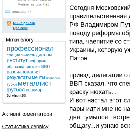
+ 20
Рейтинг автора:
Сегодня Московский
прихований
правительственная 
РФ Владимиром Пути
RSS-підписка
Про себе
поводу реформы обр
Мітки блогу
типа, чаепитие со 
профессионал
Украины, которую у
диплом
специальность
Патон...
институт
реформа
ввп
образования
мфти
разочарования
приезд делегации от
результаты
мечты
проблеми
металлист
ВВП сказал, что сп
турки
футбол
кошмар
краску нюхать...
Всі мітки
(20)
И вот настал этот с
пары идти мне не на
Активні коментатори
дня...умылся...встр
общагу...и узнаю вс
Статистика сервісу