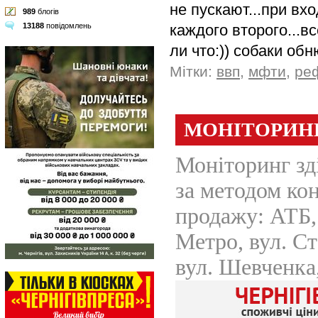
не пускают...при в
989
блогів
каждого второго...в
13188
повідомлень
ли что:)) собаки об
Мітки:
ввп
,
мфти
,
ре