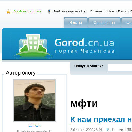
Зробити стартовою
Головна сторінка
»
Блоги
»
В
Мобільна версія сайту
Новини
Оголошення
Фо
Пошук в блогах:
Автор блогу
мфти
К нам приехал 
abrikon
3 березня 2009 23:44
11
4455
Кількість переглядів: 11