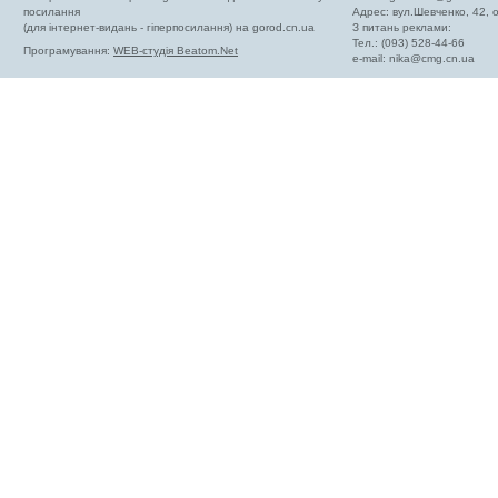
посилання
Адрес: вул.Шевченко, 42,
(для інтернет-видань - гіперпосилання) на gorod.cn.ua
З питань реклами:
Тел.: (093) 528-44-66
Програмування:
WEB-студія Beatom.Net
e-mail:
nika@cmg.cn.ua