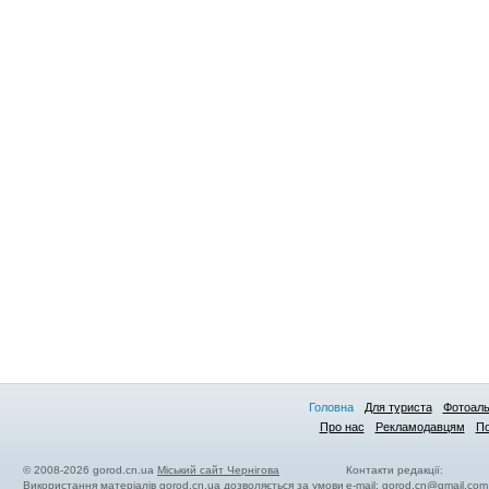
Головна
Для туриста
Фотоал
Про нас
Рекламодавцям
По
© 2008-2026 gorod.cn.ua
Міський сайт Чернігова
Контакти редакції:
Використання матеріалів gorod.cn.ua дозволяється за умови
e-mail:
gorod.cn@gmail.com