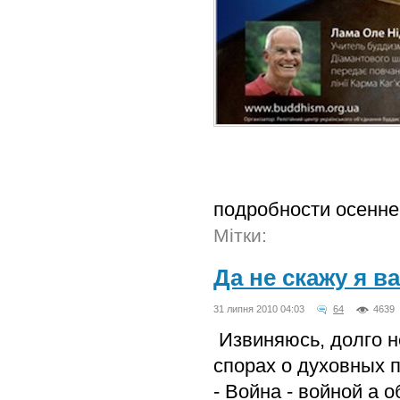
подробности оcеннег
Мітки:
Да не скажу я в
31 липня 2010 04:03
64
4639
Извиняюсь, долго н
спорах о духовных п
- Война - войной а 