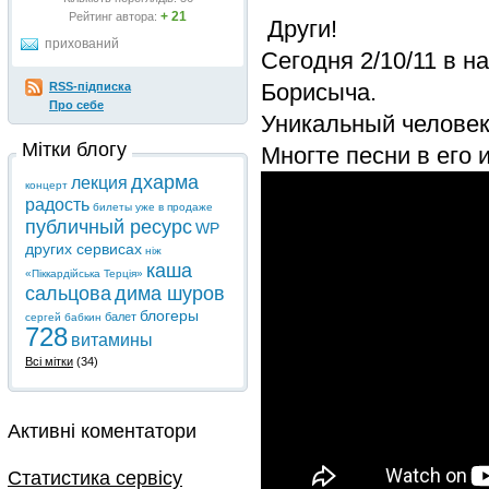
+ 21
Рейтинг автора:
Други!
прихований
Сегодня 2/10/11 в 
Борисыча.
RSS-підписка
Про себе
Уникальный человек
Мітки блогу
Многте песни в его 
дхарма
лекция
концерт
радость
билеты уже в продаже
публичный ресурс
WP
других сервисах
ніж
каша
«Піккардійська Терція»
сальцова
дима шуров
блогеры
балет
сергей бабкин
728
витамины
Всі мітки
(34)
Активні коментатори
Статистика сервісу