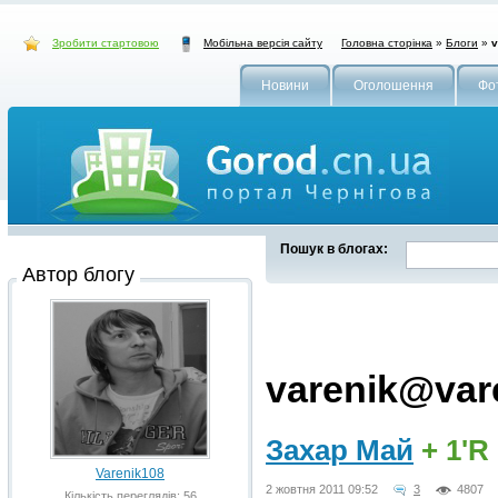
Зробити стартовою
Головна сторінка
»
Блоги
»
v
Мобільна версія сайту
Новини
Оголошення
Фо
Пошук в блогах:
Автор блогу
varenik@var
Захар Май
+ 1'R
Varenik108
2 жовтня 2011 09:52
3
4807
Кількість переглядів: 56