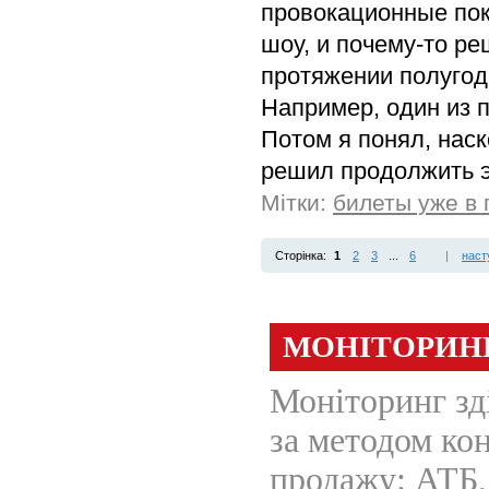
провокационные пок
шоу, и почему-то ре
протяжении полугод
Например, один из п
Потом я понял, наск
решил продолжить э
Мітки:
билеты уже в
Сторінка:
1
2
3
...
6
|
наст