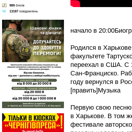
989
блогів
13187
повідомлень
начало в 20:00Биог
Родился в Харькове
факультете Тартуско
переехал в США. С 
Сан-Франциско. Раб
году вернулся в Ро
[править]Музыка
Первую свою песню 
в Харькове. В том ж
фестивале авторско