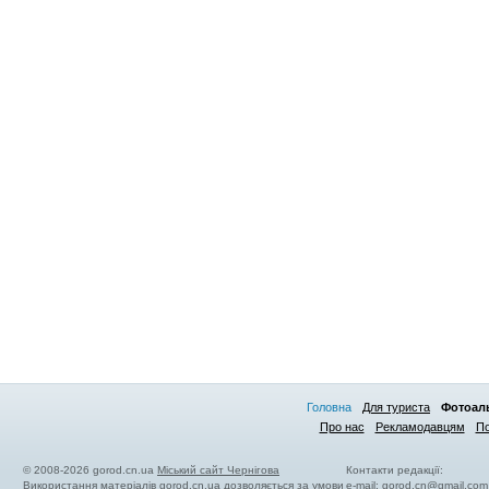
Головна
Для туриста
Фотоал
Про нас
Рекламодавцям
По
© 2008-2026 gorod.cn.ua
Міський сайт Чернігова
Контакти редакції:
Використання матеріалів gorod.cn.ua дозволяється за умови
e-mail:
gorod.cn@gmail.com