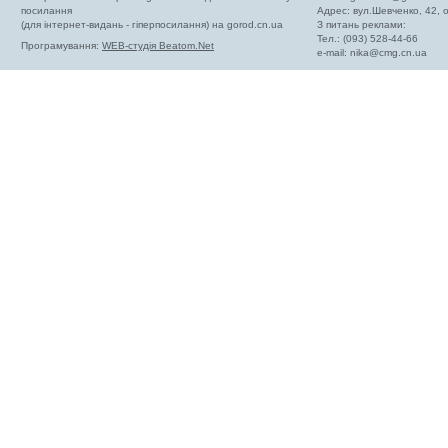
посилання
Адрес: вул.Шевченко, 42,
(для інтернет-видань - гіперпосилання) на gorod.cn.ua
З питань реклами:
Тел.: (093) 528-44-66
Програмування:
WEB-студія Beatom.Net
e-mail:
nika@cmg.cn.ua