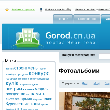
Зробити стартовою
Головна сторінка
»
Фотоаль
Мобільна версія сайту
Новини
Оголошення
Фо
Пошук в фотографіях:
Мітки
стронгмены
звонок
кубок
Фотоальбоми
конкурс
знахідки
праздник
нагороди
кікбоксинг
спорт
кладбище
кулік
Сортувати по:
Даті
|
Мітці
|
Поп
чернигов
джаз
экстрим
медали
какало
память
рождество
чэс
армия
пляж
виставка
барком
ікони
буревестник
десна
ато
весна
каток
футбол