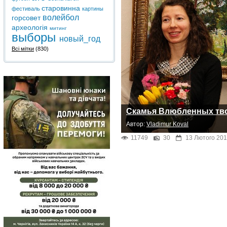
старовинна
фестиваль
картины
волейбол
горсовет
археологія
митинг
выборы
новый_год
Всі мітки
(830)
Скамья Влюбленных тв
Автор:
Vladimur Koval
11749
30
13 Лютого 201