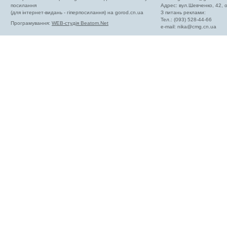
посилання
Адрес: вул.Шевченко, 42,
(для інтернет-видань - гіперпосилання) на gorod.cn.ua
З питань реклами:
Тел.: (093) 528-44-66
Програмування:
WEB-студія Beatom.Net
e-mail:
nika@cmg.cn.ua