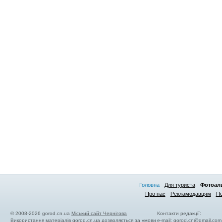
Головна
Для туриста
Фотоал
Про нас
Рекламодавцям
По
© 2008-2026 gorod.cn.ua
Міський сайт Чернігова
Контакти редакції:
Використання матеріалів gorod.cn.ua дозволяється за умови
e-mail:
gorod.cn@gmail.com