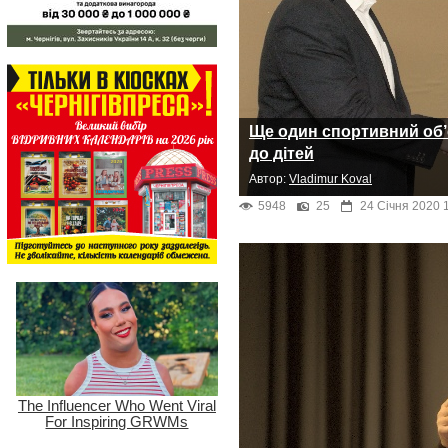
Ще один спортивний об’є
до дітей
Автор:
Vladimur Koval
5948
25
24 Січня 2020 