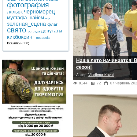
фотография
черноморец
ляльок
мустафа_найем
всу
зеленая_сцена
флаг
свято
депутаты
эстрада
кикбоксинг
cocacola
Всі мітки
(830)
Наше лето начинается! 
сезон!
Автор:
Vladimur Koval
8144
72
07 Червень 202