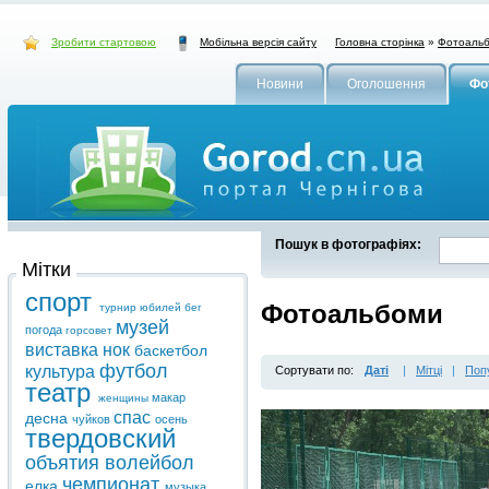
Зробити стартовою
Головна сторінка
»
Фотоаль
Мобільна версія сайту
Новини
Оголошення
Фо
Пошук в фотографіях:
Мітки
спорт
Фотоальбоми
турнир
юбилей
бег
музей
погода
горсовет
виставка
нок
баскетбол
футбол
культура
Сортувати по:
Даті
|
Мітці
|
Поп
театр
макар
женщины
спас
десна
чуйков
осень
твердовский
объятия
волейбол
чемпионат
елка
музыка