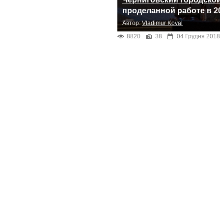
проделанной работе в 2
Автор:
Vladimur Koval
8820
38
04 Грудня 2018