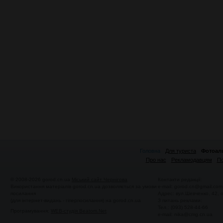
Головна
Для туриста
Фотоал
Про нас
Рекламодавцям
По
© 2008-2026 gorod.cn.ua
Міський сайт Чернігова
Контакти редакції:
Використання матеріалів gorod.cn.ua дозволяється за умови
e-mail:
gorod.cn@gmail.com
посилання
Адрес: вул.Шевченко, 42,
(для інтернет-видань - гіперпосилання) на gorod.cn.ua
З питань реклами:
Тел.: (093) 528-44-66
Програмування:
WEB-студія Beatom.Net
e-mail:
nika@cmg.cn.ua