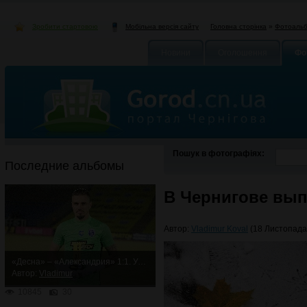
Зробити стартовою
Головна сторінка
»
Фотоаль
Мобільна версія сайту
Новини
Оголошення
Фо
Пошук в фотографіях:
Последние альбомы
В Чернигове вып
Автор:
Vladimur Koval
(18 Листопада 
«Десна» – «Александрия» 1:1. Упорная ничья
Автор:
Vladimur
10845
30