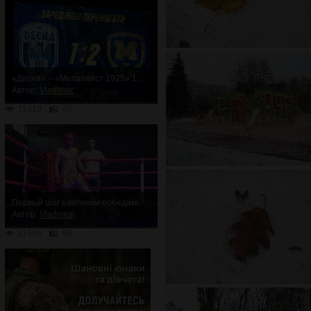
«Десна» – «Металлист 1925» 1:2. Неожиданное поражение
Автор:
Vladimur
11319
40
Первый шаг к великим победам!
Автор:
Vladimur
11546
66