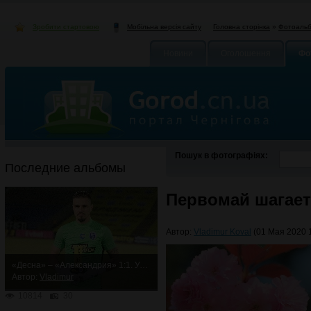
Зробити стартовою
Головна сторінка
»
Фотоаль
Мобільна версія сайту
Новини
Оголошення
Фо
Пошук в фотографіях:
Последние альбомы
Первомай шагает
Автор:
Vladimur Koval
(01 Мая 2020 1
«Десна» – «Александрия» 1:1. Упорная ничья
Автор:
Vladimur
10814
30