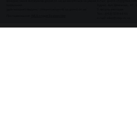
Використання матеріалів gorod.cn.ua дозволяється за умови
e-mail:
gorod.cn@gmail.com
посилання
Адрес: вул.Шевченко, 42,
(для інтернет-видань - гіперпосилання) на gorod.cn.ua
З питань реклами:
Тел.: (093) 528-44-66
Програмування:
WEB-студія Beatom.Net
e-mail:
nika@cmg.cn.ua