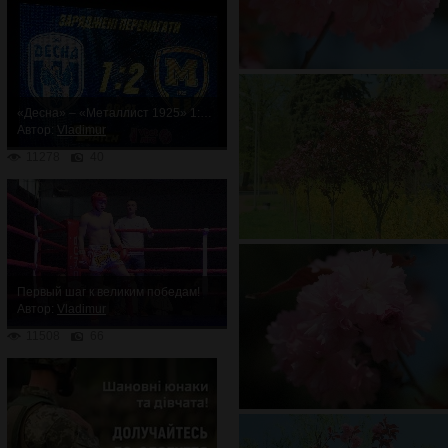
«Десна» – «Металлист 1925» 1:2. Неожиданное поражение
Автор:
Vladimur
11278
40
Первый шаг к великим победам!
Автор:
Vladimur
11508
66