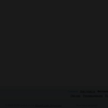
Головна
Для туриста
Фотоал
Про нас
Рекламодавцям
По
© 2008-2026 gorod.cn.ua
Міський сайт Чернігова
Контакти редакції: