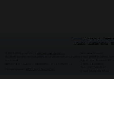
Головна
Для туриста
Фотоал
Про нас
Рекламодавцям
По
© 2008-2026 gorod.cn.ua
Міський сайт Чернігова
Контакти редакції:
Використання матеріалів gorod.cn.ua дозволяється за умови
e-mail:
gorod.cn@gmail.com
посилання
Адрес: вул.Шевченко, 42,
(для інтернет-видань - гіперпосилання) на gorod.cn.ua
З питань реклами:
Тел.: (093) 528-44-66
Програмування:
WEB-студія Beatom.Net
e-mail:
nika@cmg.cn.ua