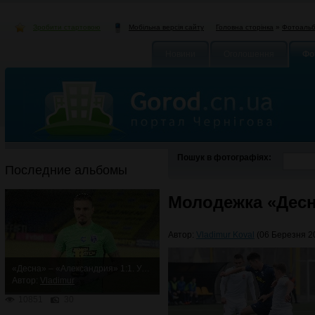
Зробити стартовою
Головна сторінка
»
Фотоаль
Мобільна версія сайту
Новини
Оголошення
Фо
Пошук в фотографіях:
Последние альбомы
Молодежка «Десн
Автор:
Vladimur Koval
(06 Березня 20
«Десна» – «Александрия» 1:1. Упорная ничья
Автор:
Vladimur
10851
30