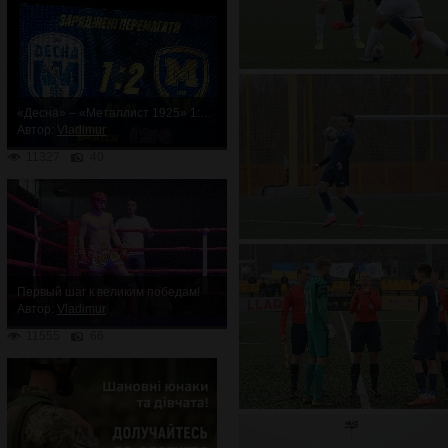
«Десна» – «Металлист 1925» 1:2. Неожиданное поражение
Автор:
Vladimur
11327
40
Первый шаг к великим победам!
Автор:
Vladimur
11555
66