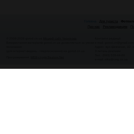
Головна
Для туриста
Фотоал
Про нас
Рекламодавцям
По
© 2008-2026 gorod.cn.ua
Міський сайт Чернігова
Контакти редакції:
Використання матеріалів gorod.cn.ua дозволяється за умови
e-mail:
gorod.cn@gmail.com
посилання
Адрес: вул.Шевченко, 42,
(для інтернет-видань - гіперпосилання) на gorod.cn.ua
З питань реклами:
Тел.: (093) 528-44-66
Програмування:
WEB-студія Beatom.Net
e-mail:
nika@cmg.cn.ua