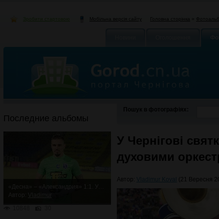
Зробити стартовою
Головна сторінка
»
Фотоаль
Мобільна версія сайту
Новини
Оголошення
Фо
Пошук в фотографіях:
Последние альбомы
У Чернігові свят
духовими оркес
Автор:
Vladimur Koval
(21 Вересня 20
«Десна» – «Александрия» 1:1. Упорная ничья
Автор:
Vladimur
10848
30