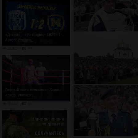
«Десна» – «Металлист 1925» 1:2. Неожиданное поражение
Автор:
Vladimur
11323
40
Первый шаг к великим победам!
Автор:
Vladimur
11552
66