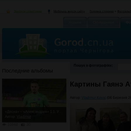
Зробити стартовою
Головна сторінка
»
Фотоаль
Мобільна версія сайту
Новини
Оголошення
Фо
Пошук в фотографіях:
Последние альбомы
Картины Гаянэ А
Автор:
Vladimur Koval
(06 Березня 20
«Десна» – «Александрия» 1:1. Упорная ничья
Автор:
Vladimur
10848
30