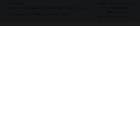
посилання
Адрес: вул.Шевченко, 42,
(для інтернет-видань - гіперпосилання) на gorod.cn.ua
З питань реклами:
Тел.: (093) 528-44-66
Програмування:
WEB-студія Beatom.Net
e-mail:
nika@cmg.cn.ua