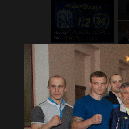
«Десна» – «Металлист 1925» 1:2. Неожиданное поражение
Автор:
Vladimur
11284
40
Первый шаг к великим победам!
Автор:
Vladimur
11515
66