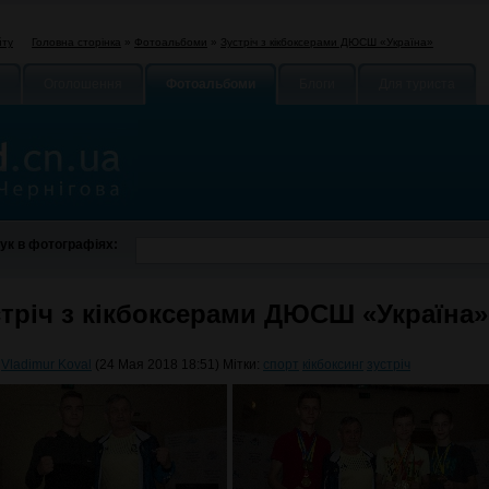
Головна сторінка
»
Фотоальбоми
»
Зустріч з кікбоксерами ДЮСШ «Україна»
йту
Оголошення
Фотоальбоми
Блоги
Для туриста
ук в фотографіях:
стріч з кікбоксерами ДЮСШ «Україна»
:
Vladimur Koval
(24 Мая 2018 18:51) Мітки:
спорт
кікбоксинг
зустріч