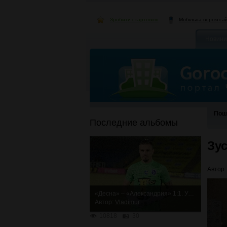
Зробити стартовою
Мобільна версія са
Новини
Пош
Последние альбомы
Зу
Автор
«Десна» – «Александрия» 1:1. Упорная ничья
Автор:
Vladimur
10818
30