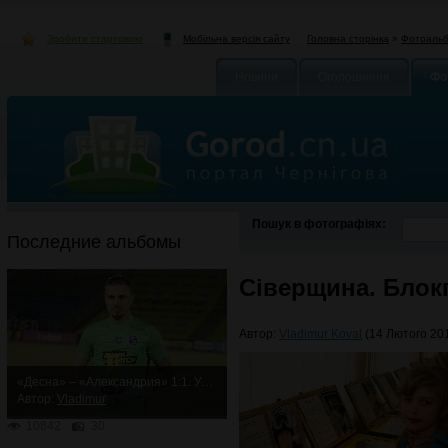
Зробити стартовою
Головна сторінка
»
Фотоаль
Мобільна версія сайту
Новини
Оголошення
Фо
Пошук в фотографіях:
Последние альбомы
Сіверщина. Блокп
Автор:
Vladimur Koval
(14 Лютого 201
«Десна» – «Александрия» 1:1. Упорная ничья
Автор:
Vladimur
10842
30