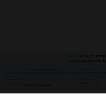
Головна
Для туриста
Фотоал
Про нас
Рекламодавцям
По
© 2008-2026 gorod.cn.ua
Міський сайт Чернігова
Контакти редакції:
Використання матеріалів gorod.cn.ua дозволяється за умови
e-mail:
gorod.cn@gmail.com
посилання
Адрес: вул.Шевченко, 42,
(для інтернет-видань - гіперпосилання) на gorod.cn.ua
З питань реклами:
Тел.: (093) 528-44-66
Програмування:
WEB-студія Beatom.Net
e-mail:
nika@cmg.cn.ua