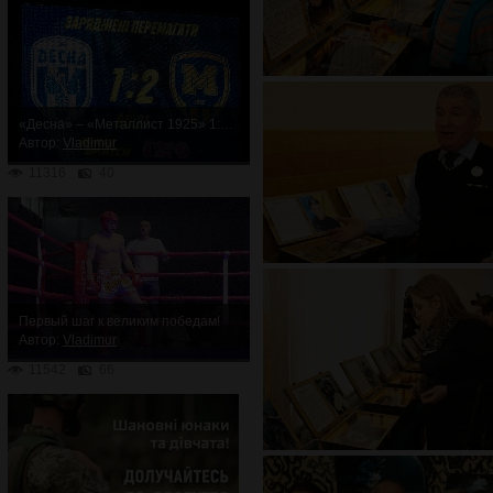
«Десна» – «Металлист 1925» 1:2. Неожиданное поражение
Автор:
Vladimur
11316
40
Первый шаг к великим победам!
Автор:
Vladimur
11542
66