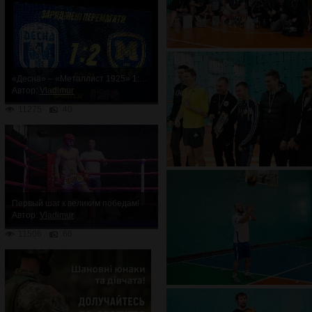
«Десна» – «Металлист 1925» 1:2. Неожиданное поражение
Автор:
Vladimur
11275
40
Первый шаг к великим победам!
Автор:
Vladimur
11506
66