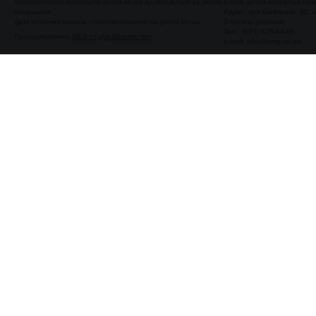
Використання матеріалів gorod.cn.ua дозволяється за умови
e-mail:
gorod.cn@gmail.com
посилання
Адрес: вул.Шевченко, 42,
(для інтернет-видань - гіперпосилання) на gorod.cn.ua
З питань реклами:
Тел.: (093) 528-44-66
Програмування:
WEB-студія Beatom.Net
e-mail:
nika@cmg.cn.ua