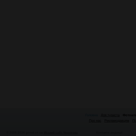
Головна
Для туриста
Фотоал
Про нас
Рекламодавцям
По
© 2008-2026 gorod.cn.ua
Міський сайт Чернігова
Контакти редакції: