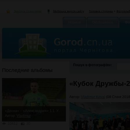
Зробити стартовою
Головна сторінка
»
Фотоаль
Мобільна версія сайту
Новини
Оголошення
Фо
Пошук в фотографіях:
Последние альбомы
«Кубок Дружбы-2
Автор:
Vladimur Koval
(08 Січня 2018
«Десна» – «Александрия» 1:1. Упорная ничья
Автор:
Vladimur
10812
30